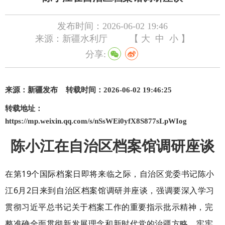
发布时间：2026-06-02 19:46
来源：新疆水利厅
【
大
中
小
】
分享:
来源：
新疆
发布
转载时
间：
2026-06-02 19:46:25
转
载
地址：
https://mp.weixin.qq.com/s/nSsWEi0yfX8S877sLpWIog
陈
小江在自治区档案馆调研座谈
在第
19
个国际档案日即将来临之际，自治区党委书记陈小
江
6
月
2
日来到自治区档案馆调研并座谈，强调要深入学习
贯彻习近平总书记关于档案工作的重要指示批示精神，完
整准确全面贯彻新发展理念和新时代党的治疆方略，牢牢