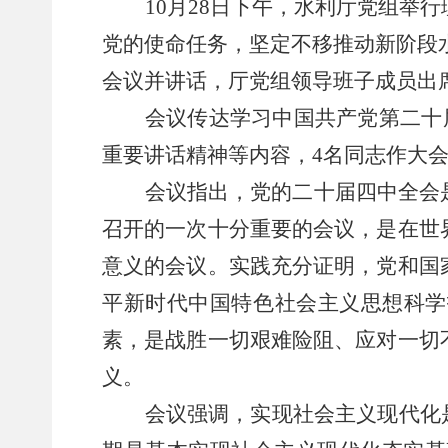
10
月
2
8
日
下午
，水利厅党组举行
党的使命任务，坚定不移推动新阶段
会议并讲话
，厅党组领导班子成员出
会议传达学习中国共产党第二十
重要讲话精神
等内容，
4
名同志作大
会议指出，
党的二十届四中全会
召开的一次十分重要的会议，是在世
意义的会议。实践充分证明，党和国
平新时代中国特色社会主义思想科学
素，是战胜一切艰难险
阻
、应对一切
义。
会议强调，
实现社会主义现代化