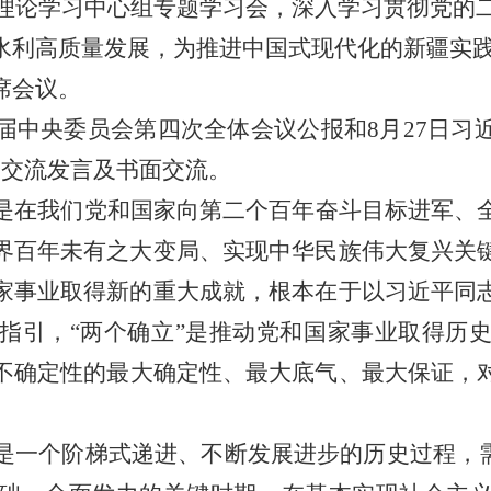
理论学习中心组专题学习会，深入学习贯彻党的
水利高质量发展，为推进中国式现代化的新疆实
席会议
。
届中央委员会第四次全体会议公报
和
8
月
27
日习
会交流发言
及
书面交流。
是在我们党和国家向第二个百年奋斗目标进军、
界百年未有之大变局、实现中华民族伟大复兴关
家事业取得新的重大成就，根本在于以习近平同
指引，
“
两个确立
”
是推动党和国家事业取得历
不确定性的最大确定性、最大底气、最大保证，
是一个阶梯式递进、不断发展进步的历史
过
程，