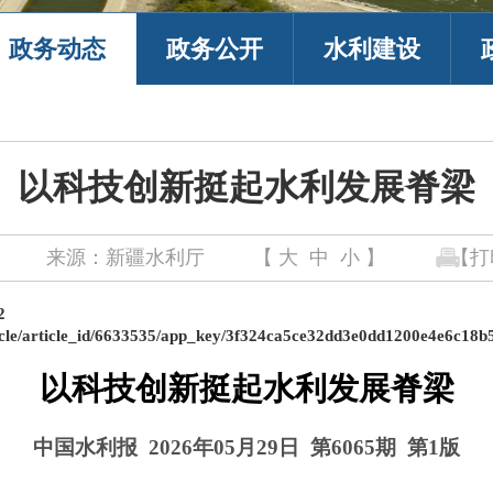
政务动态
政务公开
水利建设
以科技创新挺起水利发展脊梁
来源：新疆水利厅
【
大
中
小
】
【打
2
ticle/article_id/6633535/app_key/3f324ca5ce32dd3e0dd1200e4e6c18b
以科技创新挺起水利发展脊梁
中国水利报
2026年05月29日 第6065期 第1版