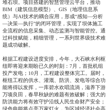
堆石坝。项目搭建的智慧管理云平台，推动
BIM（建筑信息模型）、GIS（地理信息系
统）与AI技术的耦合应用，形成“感知—分析
—决策—执行”的闭环管理，实现了坝体施工
全流程的信息采集、动态监测与智能管控。通
过科技赋能，精细管理，一系列世界级技术难
题成功破解。
根据工程建设进度安排，今年，大石峡水利枢
纽即将迎来期盼已久的时刻：7月，首批机组
投产发电；10月，工程建设整体完工。届时，
枢纽工程的供水、灌溉、防洪、发电等综合功
能将得以发挥，一库碧水欢唱流淌，滋养下游
万顷良田，春旱秋缺的难题有效破解；强大的
防洪能力将有效守护沿线人民生命财产安全；
绿色电能将点亮万家灯火，为区域经济社会高