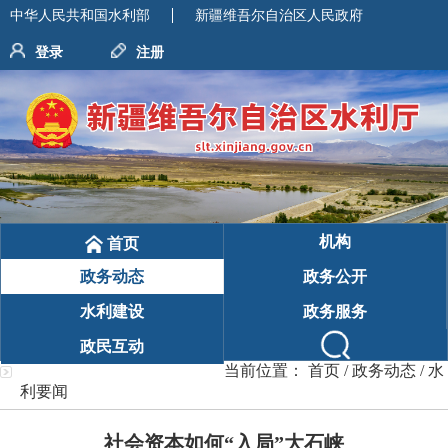
中华人民共和国水利部
新疆维吾尔自治区人民政府
登录
注册
机构
首页
政务动态
政务公开
水利建设
政务服务
政民互动
当前位置：
首页
/
政务动态
/
水
利要闻
社会资本如何“入局”大石峡