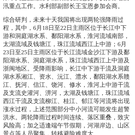
汛重点工作。水利部副部长王宝恩参加会商。
综合研判，未来十天我国将出现两轮强降雨过
程，其中，6月18日至22日主雨区位于长江中下
游和洞庭湖水系、鄱阳湖水系，淮河流域南部，
太湖流域及钱塘江，珠江流域西江上中游；6月
23日至25日主雨区位于长江流域金沙江下游及鄱
阳湖水系、洞庭湖水系，珠江流域西江上中游及
浙闽地区。受降雨影响，长江中下游干流及洞庭
湖水系湘江、资水、沅江、澧水，鄱阳湖水系赣
江、抚河、信江、饶河、修水，淮河上中游干流
及支流史灌河、淠河，太湖及钱塘江，珠江流域
西江干流及支流柳江、桂江、郁江等河流将出现
涨水过程，上述范围部分中小河流可能发生超警
洪水。两轮降雨过程时间连续、落区重叠，致灾
风险高；加之适逢端午节假期，河湖岸边、山区
景点等人员聚集，转移避险难度大。