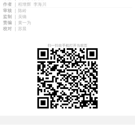
作者
| 程增辉
李海川
审核
| 陈岭
监制
| 吴镝
责编
| 黄一为
校对
| 苏晨
扫一扫在手机打开当前页