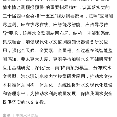
情水情监测预报预警”的重要指示
精神，认真落实党的
二十届四中全会和
“十五五”规划纲要部署，按照“应监测
尽监测、应在线尽在线、应智能尽智能、应传导尽传
导”要求，统筹
水文监测
站网布局、结构、功能和
系统
集成融合，
加强现代化水文监测感知仪器设备研发应
用，强化
全天候、全要素、全量程、全过程在线
智能
监
测感知
。要以更大力度、更实举措加强水文基础研究和
应用基础研究，
深化
“云—雨”降雨预报模型、分布式水
文模型、洪水演进水动力学模型研发
应用
，
推动水文技
术标准体系同构，
体系化、系统性
提升水文现代化建设
和管理水平，为推动水利高质量发展、保障我国水安全
提供坚实的水文支撑。
来源
| 中国水利网站