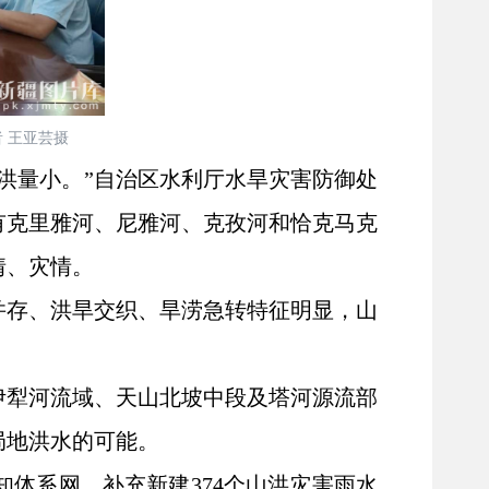
 王亚芸摄
洪量小。”自治区水利厅水旱灾害防御处
有克里雅河、尼雅河、克孜河和恰克马克
情、灾情。
并存、洪旱交织、旱涝急转特征明显，山
伊犁河流域、天山北坡中段及塔河源流部
局地洪水的可能。
知体系网，补充新建
374个山洪灾害雨水