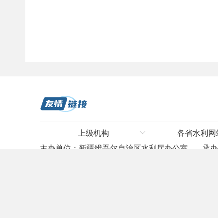
上级机构
各省水利网
主办单位：新疆维吾尔自治区水利厅办公室
承
水利部
河北省水利
新公网安备 65010302000747号
网站域名：slt.xinji
长江水利委员会
山东省水利
地址：新疆乌鲁木齐市黑龙江路146号 政府网站标识码
黄河水利委员会
山西省水利
网站问题联系信箱：sltbgs2023@126.com
淮河水利委员会
河南省水利
海河水利委员会
内蒙古自治区