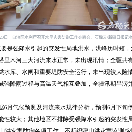
月23日，自治区水利厅召开水旱灾害防御工作会商会。石榴云/新疆日报记者
主要是强降水引起的突发性局地洪水，洪峰历时短，
塔里木河三大河流来水正常，未出现汛情；全疆共
各类水库、水闸和重要堤防安全运行，未出现较大险
域强降雨过程与高温天气相互叠加，全疆汛期旱涝
据
6月气候预测及河流来水规律分析，预测6月下旬
能性较大；其他地区不排除受强降水引起的突发性
山洪灾害防御各项工作，不断织密山洪灾害监测感