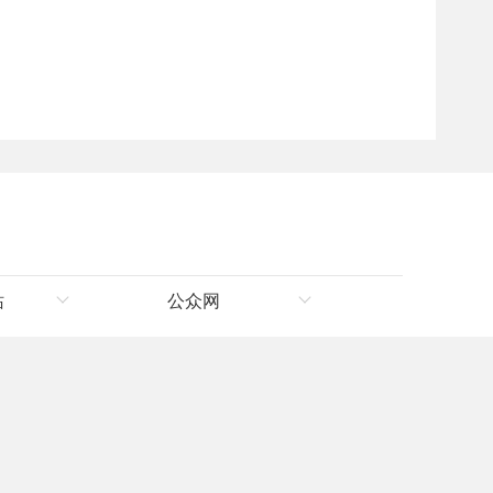
站
公众网
理局
新华网新疆频道
新疆新闻网
人民网
联系我们
|
网站地图
天山网
昆仑网