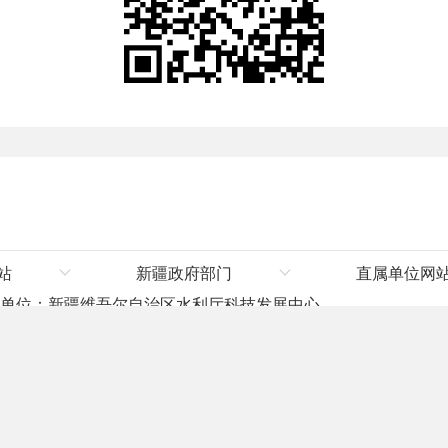
站
新疆政府部门
直属单位网
办单位：新疆维吾尔自治区水利厅科技发展中心
厅
新疆维吾尔自治区人民政府
塔里木河流域管
ang.gov.cn 联系电话：0991-5815739
厅
自治区发展和改革委员会
：6500000002
新ICP备14001359号-1
厅
自治区教育厅
厅
自治区科技厅
水利厅
自治区工业和信息化厅