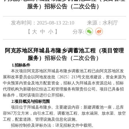
服务）招标公告（二次公告）
发布时间：2025-08-13 22:10
来源：水利厅
【
大
中
小
】
分享:
阿克苏地区拜城县布隆乡调蓄池工程（
项目管理
服务
）
招标公告
（
二次公告
）
1.招标条件
本
次
项目阿克苏地区拜城县布隆乡调蓄池工程已由阿克苏地区发
展和改革委员会以阿地发改批〔2025〕213号文批准建设，资金来源为
中央预算内资金及地方配套资金，招标人为拜城县水资源总站，招标
代理机构为新疆创亿恒达工程管理服务有限责任公司。项目已具备招
标条件，现对该项目进行公开招标。
2.项目概况与招标范围
项目位于拜城县布隆乡。主要建设内容：新建调蓄池一座，总库
容967万立方米，由引水工程、调蓄池工程、放水涵洞、放水渠、放空
工程，配套道路、管理设施及信息化设施。
招标控制价及评标办法：详见招标文件中载明。