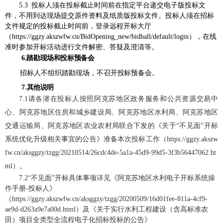
5.3 投标人须在投标截止时间前在指定平台递交电子版投标文
件，不用到达现场提交原件资料及纸质版投标文件。投标人须在招标
文件规定的投标截止时间前，登录远程开标大厅
（https://ggzy.akszwfw.cn/BidOpening_new/bidhall/default/login），在线
准时参加开标活动进行文件解密、答疑及澄清等。
6.踏勘现场和投标预备会
招标人不组织踏勘现场，不召开投标预备会。
7.
其他说明
7.1请各潜在投标人按照阿克苏地区政务服务和公共资源交易中
心、阿克苏地区住房和城乡建设局、阿克苏地区水利局、阿克苏地区
交通运输局、阿克苏地区农业农村局联合下发的《关于“不见面”开标
系统优化升级相关事宜的公告》准备本次投标工作（https://ggzy.akszw
fw.cn/aksggzy/tzgg/20210514/26cdc4de-5a1a-45d9-99d5-3f3b56447062.ht
ml）。
7.2“不见面”开标具体事项详见《阿克苏地区水利电子开标系统操
作手册-投标人》
（https://ggzy.akszwfw.cn/aksggzy/tzgg/20200509/16d01fee-811a-4cf9-
ae9d-d263a9e7a00d.html）及《关于实行水利工程建设（含高标准农
田）项目全类型全流程电子化招标投标的公告》