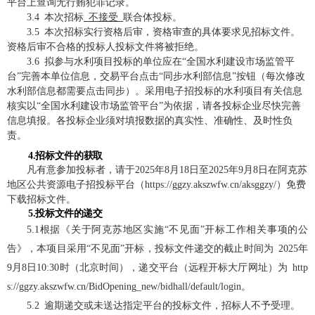
平台上查询无行贿犯罪记录。
3.4 本次招标
不接受
联合体投标。
3.5 本次招标实行资格后审，资格审查的具体要求见招标文件。
资格后审不合格的投标人投标文件将被拒绝。
3.6 拟参与水利项目投标的单位应在“全国水利建设市场监管平
台”完善本单位信息，交易平台点击“同步水利部信息”按钮（每次修改
水利部信息都需要点击同步）。采用电子招投标的水利项目有关信息
核实以“全国水利建设市场监管平台”为依据，请各投标企业尽快完善
信息填报。各投标企业须对填报数据的真实性、准确性、及时性负
责。
4.招标文件的获取
凡有意参加投标者，请于2025年8月18日至2025年9月8日在阿克苏
地区公共资源电子招投标平台（https://ggzy.akszwfw.cn/aksggzy/）免费
下载招标文件。
5.投标文件的递交
5.1根据《关于阿克苏地区实施“不见面”开标工作相关事项的公
告》，本项目采用“不见面”开标，投标文件递交的截止时间为 2025年
9月8日10:30时（北京时间），递交平台（远程开标大厅网址）为 http
s://ggzy.akszwfw.cn/BidOpening_new/bidhall/default/login。
5.2 逾期递交或未送达指定平台的投标文件，招标人不予受理。