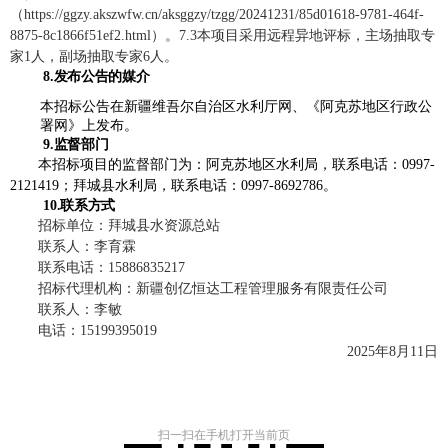
（https://ggzy.akszwfw.cn/aksggzy/tzgg/20241231/85d01618-9781-464f-
8875-8c1866f51ef2.html）。
7.3本项目采用远程异地评标，主场抽取专
家1人，副场抽取专家6人。
8.发布公告的媒介
本招标公告在新疆维吾尔自治区水利厅网、《阿克苏地区行政公
署网》上发布。
9.监督部门
本招标项目的监督部门为：阿克苏地区水利局，联系电话：0997-
2121419；拜城县水利局，联系电话：0997-8692786。
10.联系方式
招标
单位
：
拜城县水资源总站
联系人：
李育霖
联系电话：1
5886835217
招标代理机构：
新疆创亿恒达工程管理服务有限责任公司
联系人：
李敏
电话：
15199395019
202
5
年
8
月
11
日
扫一扫在手机打开当前页