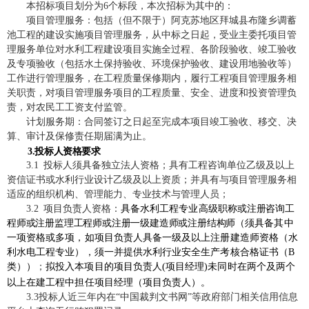
本招标项目划分为6个标段，本次招标为其中的：
项目管理服务：包括（但不限于）阿克苏地区拜城县布隆乡调蓄
池工程的建设实施项目管理服务，从中标之日起，受业主委托项目管
理服务单位对水利工程建设项目实施全过程、各阶段验收、竣工验收
及专项验收（包括水土保持验收、环境保护验收、建设用地验收等）
工作进行管理服务，在工程质量保修期内，履行工程项目管理服务相
关职责，对项目管理服务项目的工程质量、安全、进度和投资管理负
责，对农民工工资支付监管。
计划服务期：合同签订之日起至完成本项目竣工验收、移交、决
算、审计及保修责任期届满为止。
3.投标人资格要求
3.1 投标人须具备独立法人资格；具有工程咨询单位乙级及以上
资信证书或水利行业设计乙级及以上资质；并具有与项目管理服务相
适应的组织机构、管理能力、专业技术与管理人员；
或
注册咨询工
3.2 项目负责人资格：
具备水利工程专业高级职称
程师或注册监理工程师或注册一级建造师或注册结构师
（须具备其中
一
一项资格或多项，如项目负责人具备
级及以上注册建造师资格（水
利水电工程专业），须一并提供水利行业安全生产考核合格证书（B
未同时在两个及两个
类））
；
拟投入本项目的项目负责人(项目经理)
以上在建工程中担任项目经理（项目负责人）
。
3.3投标人近三年内在“中国裁判文书网”等政府部门相关信用信息