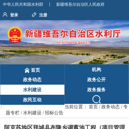
中华人民共和国水利部
新疆维吾尔自治区人民政府
登录
注册
机构
首页
政务动态
政务公开
水利建设
政务服务
政民互动
当前位置：
首页
/
政务动态
/
专
题专栏
/
水利建设
/
招标公告
阿克苏地区拜城县布隆乡调蓄池工程（项目管理