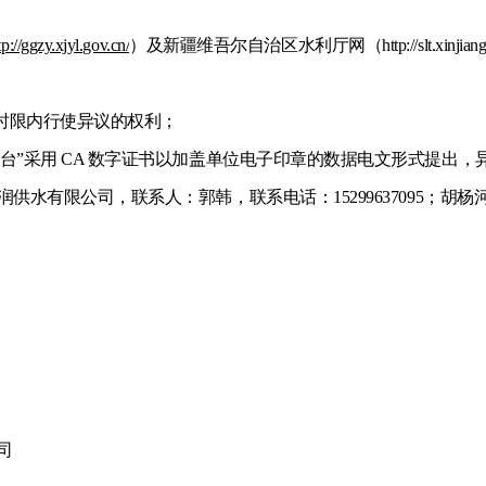
tp://ggzy.xjyl.gov.cn/
）及新疆维吾尔自治区水利厅网（
http://slt.xi
定时限内行使异议的权利；
易平台”采用 CA 数字证书以加盖单位电子印章的数据电文形式提出
清润供水有限公司，联系人：郭韩，联系电话：15299637095
司