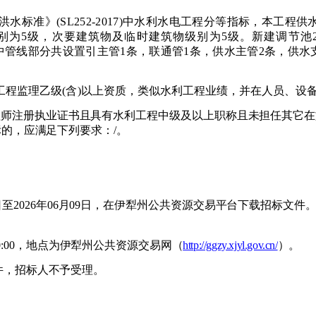
洪水标准》
(SL252-2017)中水利水电工程分等指标，本工程
别为5级，次要建筑物及临时建筑物级别为5级。新建调节池2座
筑物。其中管线部分共设置引主管1条，联通管1条，供水主管2条，供水
工程监理乙级(含)以上资质，类
似水利工程业绩，并在人员、设
理工程师注册执业证书且具有水利工程中级及以上职称且未担任其它
标的，应满足下列要求：
/。
15日至2026年06月09日，在伊犁州公共资源交易平台下载招标文件
0:00，地点为伊犁州公共资源交易
网（
http://ggzy.xjyl.gov.cn/
）。
文件，招标人不予受理。