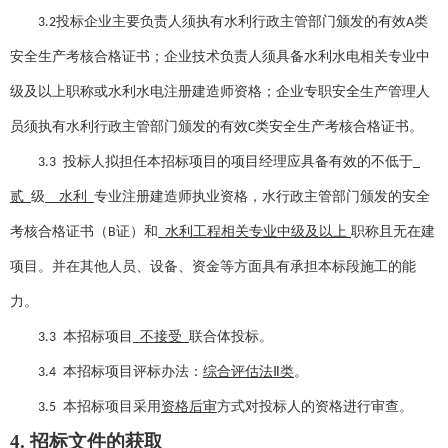
投标企业主要负责人须执有水利行政主管部门颁发的有效
类
3.2
A
安全生产考核合格证书；企业技术负责人须具备水利水电相关专业中
级及以上职称或水利水电注册建造师资格；企业专职安全生产管理人
员须执有水利行政主管部门颁发的有效
类安全生产考核合格证书。
C
投标人拟担任本招标项目的项目经理应具备有效的不低于
3.
3
贰
级
水利
专业注册建造师执业资格，水行政主管部门颁发的安全
考核合格证书（
证）和
水利工程相关专业中级及以上
职称
且无在建
B
项目
。并
在其他人员、设备、资金等方面
具有承担本标段施工的能
力。
本招标项目
不接受
联合体投标。
3.
3
本招标项目评标办法：
综合评估法
Ⅱ类
。
3.
4
本招标项目采用
资格后审
方式对投标人的资格进行审查。
3.
5
4. 招标文件的获取