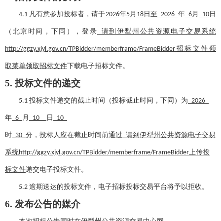
凡有意参加投标者，请于
年
月
日至
年
月
日
4.1
2026
5
18
2026
6
10
（
北京时间，下同
）
，登录
请到伊犁州公共资源电子交易系统
招标文件领
http://ggzy.xjyl.gov.cn/TPBidder/memberframe/FrameBidder
取菜单领取招标文件
下载电子招标文件。
5. 投标文件的递交
投标文件递交的截止时间（投标截止时间，下同）为
5.1
2026
年
月
日
6
10
10
时
分
，投标人应在截止时间前通过
请到伊犁州公共资源电子交易
30
系统
上传投
http://ggzy.xjyl.gov.cn/TPBidder/memberframe/FrameBidder
标文件
递交电子投标文件。
逾期送达的投标文件，电子招标投标交易平台将予以拒收。
5.2
6. 发布公告的媒介