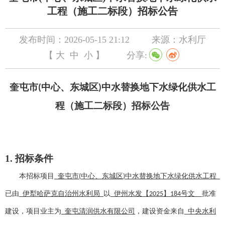
工程（施工二标段）招标公告
发布时间：2026-05-15 21:12
来源：水利厅
【
大
中
小
】
分享:
奎屯市
中心、东城区
中水替换地下水绿化供水工
(
)
程
（
施工
二标段）
招标公告
1. 招标条件
本招标项目
奎屯市
中心、东城区
中水替换地下水绿化供水工程
(
)
已由
伊犁哈萨克自治州
水利局
以
伊州水发【
】
号文
批准
2025
184
建设，项目业主为
奎屯清润供水有限公司
，建设资金来自
中央水利