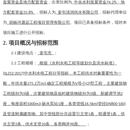
发展资金及地方配套资金
，出资比例为
中央水利发展资金
；地
74.2%
方配套资金
，招标人为
奎屯清润供水有限公司
，招标代理单位
25.8%
为
胡杨河晟远工程项目管理有限公司
。项目已具备招标条件，现对本
项目施工进行公开招标。
2. 项目概况与招标范围
建设地点：
奎屯市
；
2.1
工程规模：
根据《水利水电工程等级划分及洪水标准》
2.2
中水利水电工程分等指标，本工程供水对象重要性为一
(SL252-2017)
般，年供水量
万
确定工程规模为
等小
型工程，主要建筑物
275.2
m3,
V
(2)
工程级别为
级，次要建筑物及临时建筑物级别为
级。新建调节池
5
5
2
座，每座容积
扬水泵站
座，各类管线
管径
1000m3;
1
16.5km(
DN800-160)
及管道附属建筑物。其中管线部分共设置引主管
条，联通管
条，供
1
1
水主管
条，供水支管
条，各类阀井
座。
；
2
10
96