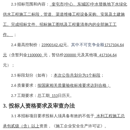
招标范围和内容：
奎屯市
中心、东城区
中水替换地下水绿化
2.3
(
)
供水工程施工二标段
，管道、渠道维修工程设备采购、安装及土建施
工。
完成招标文件、
招标
施工图纸及工程量清单内的全部施工工
作。
；
最高控制价：
元
。
其中不可竞争金额
2.4
23900142.42
1717104.64
元
（含暂列金
元，暂估价
元及其他项
1100000
20
0000
417104.64
元）
；
标段划分（如有）：
本次公告共划分为
个标段
；
2.5
1
质量要求：
按国家相关质量验收标准要求达到合格；
2.6
工期要求：
总工期
日历天
。
2.7
153
3. 投标人资格要求
及审查办法
本招标项目要求投标人须具备有效的不低于
水利工程施工总
3.1
承包
贰
级（含）以上
资质，《施工企业安全生产许可证》
。