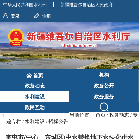
中华人民共和国水利部
新疆维吾尔自治区人民政府
登录
注册
机构
首页
政务动态
政务公开
水利建设
政务服务
政民互动
当前位置：
首页
/
政务动态
/
专
题专栏
/
水利建设
/
招标公告
奎屯市(中心、东城区)中水替换地下水绿化供水