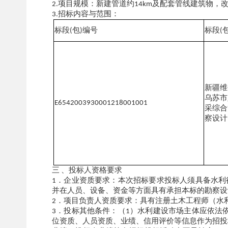
项目规模：新建管道约
及配套管线建筑物，
2.
14km
招标内容与范围：
3.
标段
包
编号
标段
(
)
(
新疆维
乌苏市
E6542003930001218001001
采综合
察设计
三
、投标人资格要求
．企业资质要求：本次招标要求投标人须具备水利
1
并在人员、设备、资金等方面具有承担本标的勘察设
．项目负责人资质要求：具有注册土木工程师（水
2
．投标其他条件：（
）水利建设市场主体应依法
3
1
位资质、人员资质、业绩、信用评价等信息作为招投