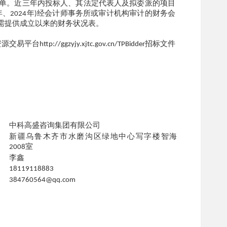
单。近三年内投标人、其法定代表人及拟委派的项目
年、
年
经会计师事务所或审计机构审计的财务会
2024
)
需提供成立以来的财务状况表。
资源交易平台
招标文件
http://ggzyjy.xjtc.gov.cn/TPBidder
中科高盛咨询集团有限公司
新疆乌鲁木齐市水磨沟区绿地中心写字楼智海
室
2008
李鑫
18119118883
384760564@qq.com