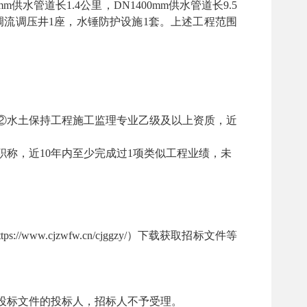
0mm供水管道长1.4公里，DN1400mm供水管道长9.5
，调流调压井1座，水锤防护设施1套。上述工程范围
和②水土保持工程施工监理专业乙级及以上资质，近
职称，近10年内至少完成过1项类似工程业绩，未
/www.cjzwfw.cn/cjggzy/）下载获取招标文件等
止时间后递交投标文件的投标人，招标人不予受理。