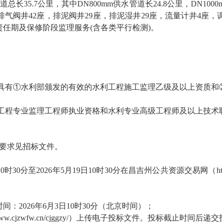
管道总长35.7公里，其中DN800mm供水管道长24.8公里，DN100
排气阀井42座，排泥阀井29座，排泥湿井29座，流量计井4座
任期及保修阶段监理服务(含各类平行检测)。
时具有①水利部颁发的有效的水利工程施工监理乙级及以上资质
利工程专业监理工程师执业资格和水利专业高级工程师及以上技术
体要求见招标文件。
10时30分至2026年5月19日10时30分在昌吉州公共资源交易网（https:/
时间：
2026年6月3日10时30分（北京时间）；
s://www.cjzwfw.cn/cjggzy/）上传电子投标文件。投标截