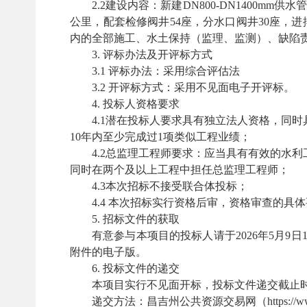
2.2建设内容：新建DN800-DN1400mm供水
公里，配套检修阀井54座，分水口阀井30座，进
内的全部施工、水土保持（监理、监测）、缺陷责
3. 评标办法及开评标方式
3.1 评标办法：采用综合评估法
3.2 开评标方式：采用不见面电子开评标。
4. 投标人资格要求
4.1潜在投标人要求具有独立法人资格，同
10年内至少完成过1项类似工程业绩；
4.2总监理工程师要求：应当具有有效的水
同时在两个及以上工程中担任总监理工程师；
4.3本次招标不接受联合体投标；
4.4 本次招标实行资格后审，资格审查的具
5. 招标文件的获取
有意参与本项目的投标人请于
2026年5月9日
附件的电子版。
6. 投标文件的递交
本项目实行不见面开标，投标文件递交截止
递交方法：昌吉州公共资源交易网（
http