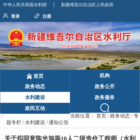
中华人民共和国水利部
新疆维吾尔自治区人民政府
登录
注册
机构
首页
政务动态
政务公开
水利建设
政务服务
政民互动
当前位置：
首页
/
政务动态
/
专
题专栏
/
水利建设
/
通知公告
关于拟同意陈光旭等10人二级造价工程师（水利