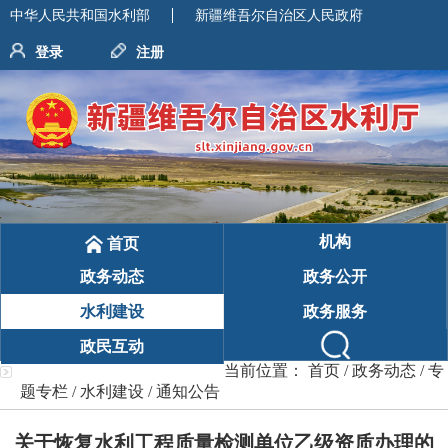
中华人民共和国水利部
新疆维吾尔自治区人民政府
登录
注册
机构
首页
政务动态
政务公开
水利建设
政务服务
政民互动
当前位置：
首页
/
政务动态
/
专
题专栏
/
水利建设
/
通知公告
关于恢复水利工程质量检测单位乙级资质办理的