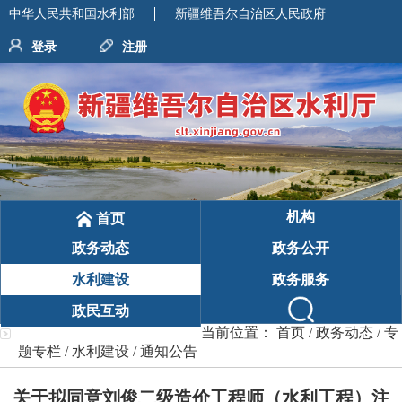
中华人民共和国水利部
新疆维吾尔自治区人民政府
登录
注册
机构
首页
政务动态
政务公开
水利建设
政务服务
政民互动
当前位置：
首页
/
政务动态
/
专
题专栏
/
水利建设
/
通知公告
关于拟同意刘俊二级造价工程师（水利工程）注