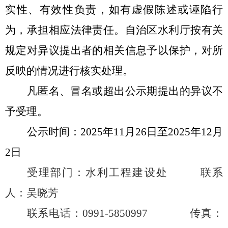
实性、有效性负责，如有虚假陈述或诬陷行
为，承担相应法律责任。自治区水利厅按有关
规定对异议提出者的相关信息予以保护，对所
反映的情况进行核实处理。
凡匿名、冒名或超出公示期提出的异议不
予受理。
公示时间：
202
5
年
11
月
26
日至
2025
年
12
月
2
日
受理部门：水利工程建设处
联系
人：
吴晓芳
联系电话：
0991-5850997
传真：