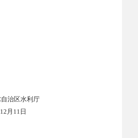
尔自治区水利厅
12
月
11
日