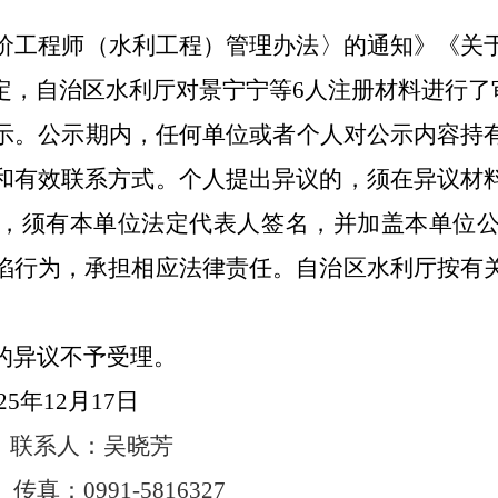
价工程师（水利工程）管理办法〉的通知》《关
定，自治区水利厅对
景宁宁等
6
人
注册材料进行了
示。
公示期内，任何单位或者个人对公示内容持
和有效联系方式。个人提出异议的，须在异议材
，须有本单位法定代表人签名，并加盖本单位
陷行为，承担相应法律责任。自治区水利厅按有
的异议不予受理。
25
年
12
月
17
日
联系人：
吴晓芳
7
传真：
0991-5816327