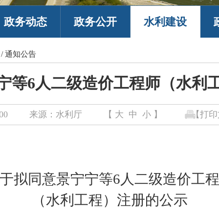
政务动态
政务公开
水利建设
/
通知公告
宁等6人二级造价工程师（水利
00
来源：水利厅
【
大
中
小
】
【打印
于拟同意
景宁宁等
6
人
二级造价工
（水利工程）
注册
的公示