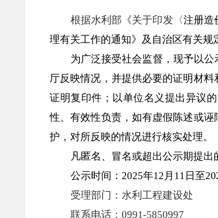
根据水利部《关于印发〈
注册造
理有关工作的通知》及自治区有关规
为广泛接受社会监督，现予以公
厅反映情况，并提供必要的证明材料
证明复印件；以单位名义提出异议的
性、有效性负责，如有虚假陈述或诬
护，对所反映的情况进行核实处理。
凡匿名、冒名或超出公示期提出
公示时间：
202
5
年
12
月
11
日至
20
受理部门：水利工程建设处
联系电话：
0991-585099