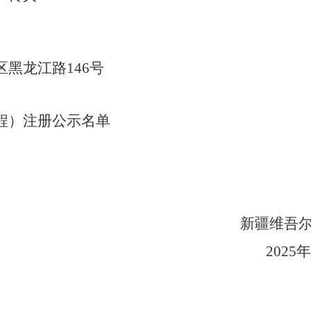
区黑龙江路
146
号
程）注册公示名单
新疆维吾
025
年