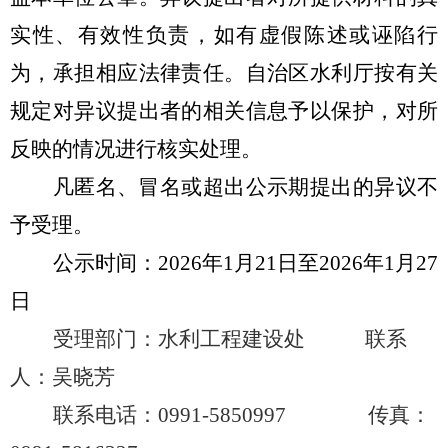
实性、有效性负责，如有虚假陈述或诬陷行
为，承担相应法律责任。自治区水利厅按有关
规定对异议提出者的相关信息予以保护，对所
反映的情况进行核实处理。
凡匿名、冒名或超出公示期提出的异议不
予受理。
公示时间：
202
6
年
1
月
21
日至
202
6
年
1
月
27
日
受理部门：水利工程建设处
联系
人：
吴晓芳
联系电话：
0991-5850997
传真：