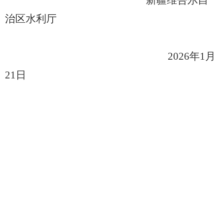
新疆维吾尔自
治区水利厅
202
6
年
1
月
21
日