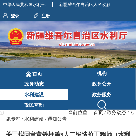
中华人民共和国水利部
新疆维吾尔自治区人民政府
登录
注册
机构
首页
政务动态
政务公开
水利建设
政务服务
政民互动
当前位置：
首页
/
政务动态
/
专
题专栏
/
水利建设
/
通知公告
关于拟同意董铁柱等9人二级造价工程师（水利