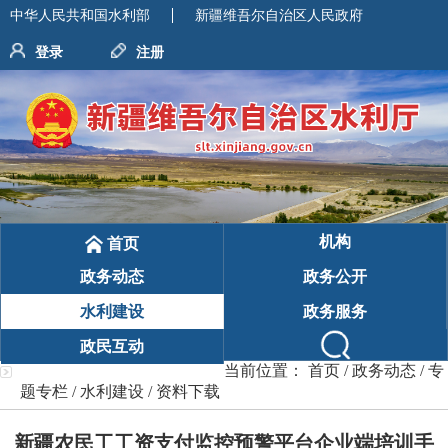
中华人民共和国水利部
新疆维吾尔自治区人民政府
登录
注册
机构
首页
政务动态
政务公开
水利建设
政务服务
政民互动
当前位置：
首页
/
政务动态
/
专
题专栏
/
水利建设
/
资料下载
新疆农民工工资支付监控预警平台企业端培训手