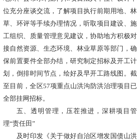
位充分座谈交流，了解项目执行前期用地、林
草、环评等手续办理情况，听取项目建设、施
工组织、质量管理意见建议，协助地方积极对
接自然资源、生态环境、林业草原等部门，确
保
前置要件全部办结，
研究制定招标及开工计
划，
倒排
时间节点
，绘好及早
开工
路线图
。截
至
目前
，全区
57
项重点山洪沟防洪治理项目已
全部挂网招标。
五、透明管理，压茬推进，
深耕项目管
理
“
责任田
”
及时印发
《关于做好自治区增发国债山洪