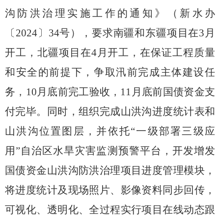
沟防洪治理实施工作的通知》（新水办
〔
2024
〕
34
号），要求南疆和东疆项目在
3
月
开工，北疆项目在
4
月开工，在保证工程质量
和安全的前提下，争取汛前完成主体建设任
务，
10
月底前完工验收，
11
月底前国债资金支
付完毕。同时，组织完成山洪沟进度统计表和
山洪沟位置图层，并依托
“
一级部署三级应
用
”
自治区水旱灾害监测预警平台，开发
增发
国债资金山洪沟防洪治理项目进度
管理
模块，
将进度统计及现场照片、影像资料同步回传，
可视化
、
透明化
、
全过程
实行项目在线动态跟