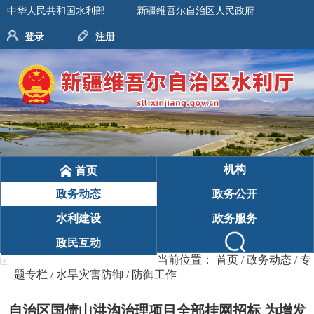
中华人民共和国水利部
新疆维吾尔自治区人民政府
登录
注册
机构
首页
政务动态
政务公开
水利建设
政务服务
政民互动
当前位置：
首页
/
政务动态
/
专
题专栏
/
水旱灾害防御
/
防御工作
自治区国债山洪沟治理项目全部挂网招标 为增发