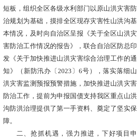
短板，
组织全区各级水利部门以原山洪灾害防
治规划为基础，摸排全区现存灾害性山洪沟基
本情况，
及时
向自治区呈报《关于全区山洪灾
害防治工作情况的报告》，联合自治区防总印
发《关于加快推进山洪灾害综合治理工作的通
知》（新防汛办〔
2023
〕
6
号），落实落细山
洪灾害监测预报预警措施，加快推进山洪灾害
防治工作，
提前为
申报
国债支持我区重点山洪
沟防洪治理提供了第一手资料
、
奠定了坚实
保
障
。
二、抢抓机遇，
强力推进
，
下好项目申