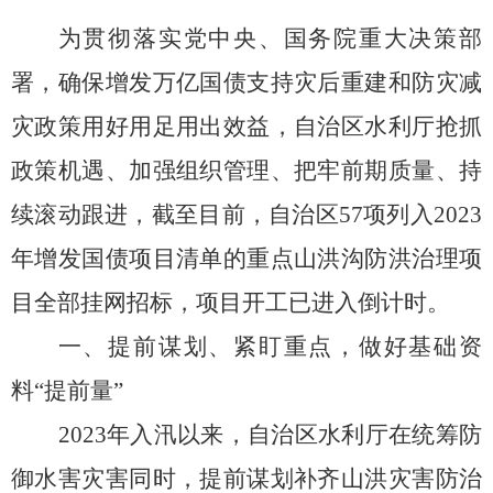
为
贯彻
落实党中央、国务院重大决策部
署，
确保
增发万亿国债支持灾后重建和防灾减
灾政策
用好用足用出效益
，自治区水利厅抢抓
政策机遇、加
强组织管理、把牢前期质量、持
续滚动跟进，截
至
目前
，自治区
57
项列入
2023
年增发国债项目清单的重点山洪沟防洪治理项
目全部挂网招标，项目开工已进入倒计时。
一、提前谋划、紧盯重点，做好基础资
料
“
提前量
”
2023
年
入汛以来
，自治区水利厅
在统筹防
御水害灾害同时，提前谋划补齐山洪灾害防治