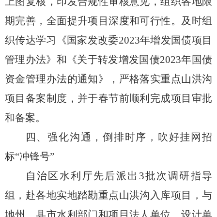
上图复核，
印发
合规性审核意见，
组织
各地限
期
完善
，
全面
提升项目
深度
和可行性。
及时
组
织
传达学习《国家发改委
2023
年增发国债项目
管理办法》和《关于转发增发国债
2023
年国债
资金管理办法的通知》
，严格落实重点山洪沟
项目备案
制度，并于春节
前
顺利完成
项目审批
和备案
。
四、
强化沟通
，倒排时序，
吹好挂网招
标
“
冲锋号
”
自治区
水利厅
先后派出
3
批次调研指导
组，赴各地实地踏勘
重点山洪沟
入库项目，与
地州、县市水利部门和项目法人单位、设计单