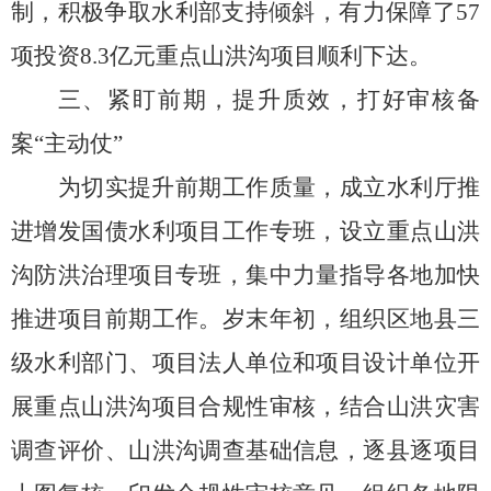
制，积极争取水利部支持倾斜
，
有力保障了
57
项投资
8.3
亿元重点山洪沟项目顺利下达。
三、紧盯前期，
提升质效，打好审核备
案
“
主动仗
”
为切实提升前期工作质量
，成立
水利厅
推
进增
发
国债
水利项目工作专班
，设立重点
山洪
沟防洪治理项目专班，集中力量指导各地加快
推进项目前期工作。
岁末年初，
组织区地县三
级水利部门、项目法人单位和项目设计单位开
展
重点山洪沟
项目
合规性审核，结合山洪灾害
调查评价、山洪沟调查基础信息，逐县逐项目