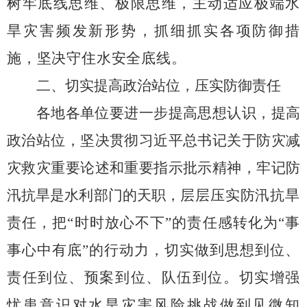
树牢底线思维、极限思维，主动适应极端水
旱灾害频发新形势，抓细抓实各项防御措
施，坚决守住水安全底线。
二
、切实提高政治站位，压实防御责任
各地各单位要进一步提高思想认识，提高
政治站位，坚决
贯彻习近平总书记
关于
防灾减
灾救灾重要论述和重要指示批示精神，
牢记防
汛抗旱是水利部门的天职
，
层层压实防汛抗旱
责任，把
“
时时放心不下
”
的责任感转化为
“
事
事心中有底
”
的行动力，切实做到思想到位、
责任到位、预案到位、队伍到位
。切实增强
忧患意识对水旱灾害风险挑战做到见微知