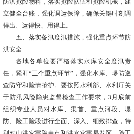
防洪抢险物料，落实抢险队伍和抢险机械，建
立健全台账
，
强化调运保障，确保关键时刻调
得出、运得快、用得上。
五
、
落实备汛度汛措施
，
强化重点环节防
洪安全
各地各单位要严格落实水库安全度汛责
任
，
紧盯
“三个重点环节”
，
强化水库、堤防巡
查防守和险情抢护。
要
按照
水利部、水利厅关
于防汛风险隐患监督检查工作要求，
3
月
底前
组织专业人员对水库、渠首、重点河段、堤
防、险工险段进行全面、深入、细致排查，特
别对山洪灾害隐患点和洪水灾害易发区、险工