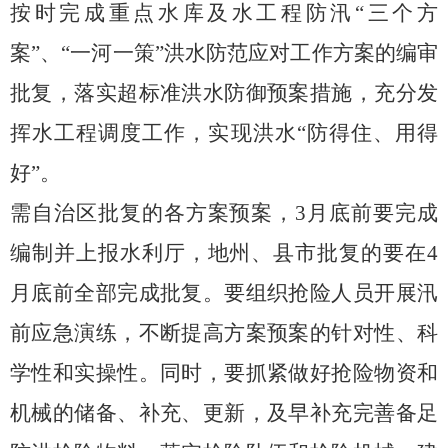
按时完成重点水库及水工程防汛
“三个方
案”、“
一河一策
”
洪水防范应对工作方案
的编审
批复，
落实超标准洪水防御预案措施，
充分发
挥水工程调度工作，实现洪水
“防得住、用得
好”。
需自治区批复的
各
方案预
案，
3
月底前要完成
编制并上报水利厅，地州、县市批复的要在
4
月底前
全部完成批复。
要
组织抢险人员开展
汛
前
应急演练，不断提高方案预案的针对性、科
学性和实操性。同时，要抓紧做好抢险物资和
机械的储备、补充、更新，
及早补充完善备足