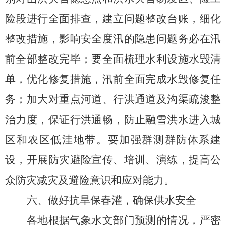
险段进行全面排查，
建立
问题整改
台账，细化
整改措施，
影响安全度汛的隐患问题务必在汛
前全部整改完毕
；
要全面梳理水利设施水毁清
单，优化修复措施，
汛
前
全面完成水毁修复任
务
；
加大对重点河道、行洪通道及沟渠疏浚整
治力度，保证行洪通畅，防止融雪
洪
水进入城
区和农区低洼地带。要加强群测群防体系建
设，开展防灾避险宣传、培训、演练，提高公
众防灾减灾及避险意识和应对能力。
六
、做
好抗旱保春灌
，
确保供水安全
各地根据气象水文部门预测的情况，严密