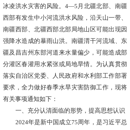
冰凌洪水灾害的风险。
4
—
5
月北疆北部、南疆
西部有发生中小河流洪水风险，
沿天山一带、
南疆西部、北疆西部北部局地山区可能出现因
强降水造成的暴雨山洪。
南疆渭干河流域、东
疆及昌吉州东部河道来水量偏少，可能造成部
分灌区春灌用水紧张或局地旱情。
为认真贯彻
落实自治区党委、人民政府和水利部工作部署
要求，
全力做好春季
水旱灾害防御
工作
，现将
有关事项通知如下：
一、
充分认清面临的形势
，
提高思想认识
2
02
4
年是
新中国成立
75
周年
，
是习近平总