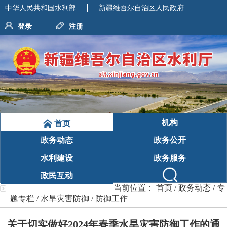
中华人民共和国水利部
新疆维吾尔自治区人民政府
登录
注册
机构
首页
政务动态
政务公开
水利建设
政务服务
政民互动
当前位置：
首页
/
政务动态
/
专
题专栏
/
水旱灾害防御
/
防御工作
关于切实做好2024年春季水旱灾害防御工作的通