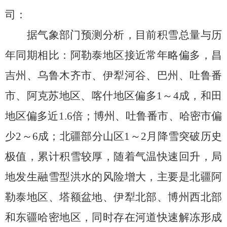
司：
据气象部门预测分析，
目前
积雪总量与历
年同期相比：阿勒泰地区接近常年略偏多，昌
吉州、乌鲁木齐市、伊犁河谷、巴州、吐鲁番
市、阿克苏地区、喀什地区偏多
1
～
4
成，和田
地区偏多近
1.6
倍
；
博州、吐鲁番市、哈密市偏
少
2
～
6
成
；
北疆部分山区
1
～
2
月降雪突破历史
极值，累计积雪较厚，随着气温快速回
升，局
地发生融雪型洪水的风险增大，主要是北疆阿
勒泰地区、塔额盆地、伊犁北部、博州西北部
和东疆哈密地区，同时存在河道快速解冻形成