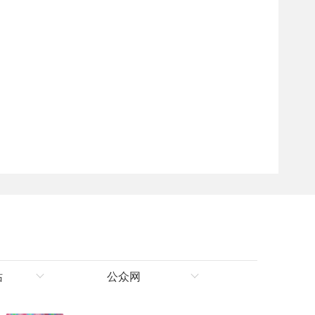
站
公众网
理局
新华网新疆频道