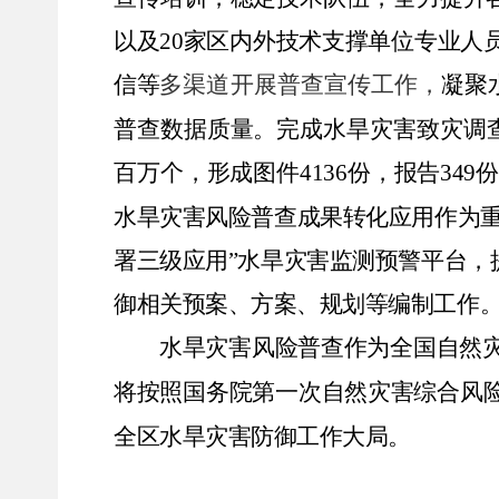
以及
20
家区内外技术支撑单位专业人
信等
多渠道开展普查宣传工作，
凝聚
普查数据质量。完成水旱灾害致灾调
百万个，形成图件
4136
份，报告
349
份
水旱灾害风险普查成果转化应用作为
署三级应用
”
水旱灾害监测预警平台，
御相关预案、方案、规划等编制工作
水旱灾害风险普查作为全国自然
将按照国务院第一次自然灾害综合风
全区水旱灾害防御工作大局。