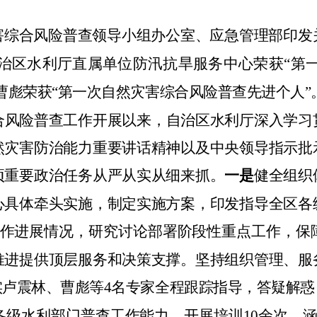
害综合风险普查领导小组办公室、应急管理部印发
治区水利厅直属单位防汛抗旱服务中心荣获
“
第
曹彪荣获
“
第一次自然灾害综合风险普查先进个人
”
合风险普查工作开展以来，自治区水利厅深入学习
然灾害防治能力重要讲话精神以及中央领导指示批
项重要政治任务从严从实从细来抓。
一是
健
全组织
心具体牵头实施，制定实施方案，印发指导全区各
作进展情况，研究讨论部署阶段性重点工作，保
推进提供顶层服务和决策支撑。坚持组织管理、服
实卢震林、曹彪等
4
名专家全程跟踪指导，答疑解惑
各级水利部门普查工作能力。开展培训
10
余
次，