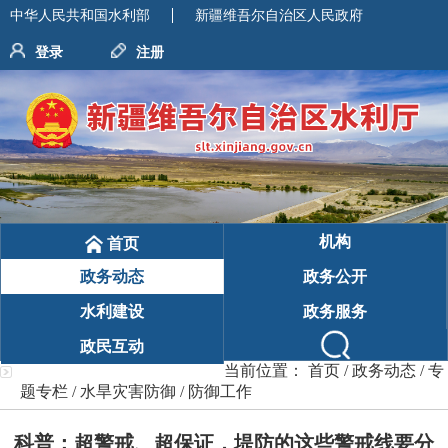
中华人民共和国水利部
新疆维吾尔自治区人民政府
登录
注册
机构
首页
政务动态
政务公开
水利建设
政务服务
政民互动
当前位置：
首页
/
政务动态
/
专
题专栏
/
水旱灾害防御
/
防御工作
科普：超警戒、超保证，堤防的这些警戒线要分