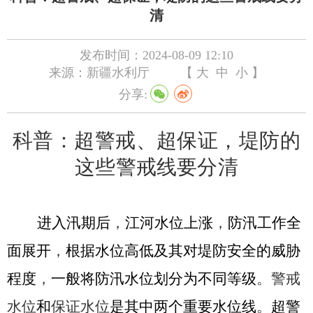
清
发布时间：2024-08-09 12:10
来源：新疆水利厅
【
大
中
小
】
分享:
科普：
超警戒、超保证
，
堤防的
这些
警戒线
要分清
进入汛期后
，
江河水位上涨
，
防汛工作全
面展开
，
根据水位高低及其对堤防安全的威胁
程度
，
一般将防汛水位划分为不同等级
。
警戒
水位
和
保证水位
是其中两个重要水位线
。
超警