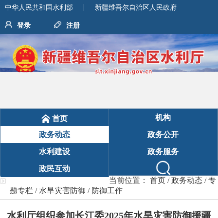
中华人民共和国水利部
新疆维吾尔自治区人民政府
登录
注册
机构
首页
政务动态
政务公开
水利建设
政务服务
政民互动
当前位置：
首页
/
政务动态
/
专
题专栏
/
水旱灾害防御
/
防御工作
水利厅组织参加长江委2025年水旱灾害防御援疆