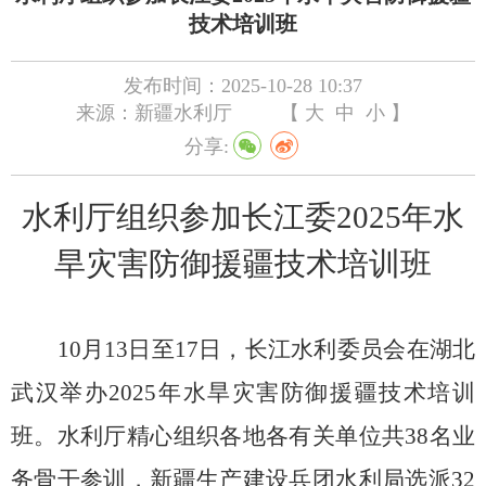
技术培训班
发布时间：2025-10-28 10:37
来源：新疆水利厅
【
大
中
小
】
分享:
水利厅组织参加长江委
2025
年水
旱灾害防御援疆技术培训班
10
月
13
日至
17
日，长江水利委员会在湖北
武汉举办
2025
年水旱灾害防御援疆技术培训
班。水利厅精心组织
各地各有关单位
共
38
名业
务骨干参训，新疆生产建设兵团水利局选派
32