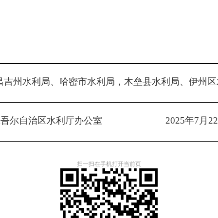
昌吉州
水利局、
哈密市
水利局
，
木垒县水利局、伊州区
维吾尔自治区水利厅办公室
202
5
年
7
月
22
扫一扫在手机打开当前页