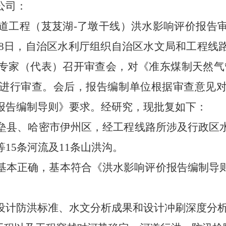
公司
：
道工程
（
芨芨湖
-
了墩干线
）
洪水影响评价报告
8
日，
自治区
水利厅组织自治
区水文局
和工程线
专家（代表）召开
审查
会，
对《准东煤制天然气
进行审查。会后，报告编制单位根据审查意见
报告编制导则》要求。经研究，现批复如下：
垒县、哈密市伊州区，
经
工程线路所
涉及行政区
等
15
条河流及
11
条山洪沟
。
基本正确，基本符合《洪水影响评价报告编制导
设计防洪标准、水文分析成果和
设计冲刷深度
分