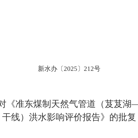
新水办〔
202
5
〕
212
号
对
《
准东煤制天然气管道（芨芨湖
干线）洪水影响评价报告
》
的批复