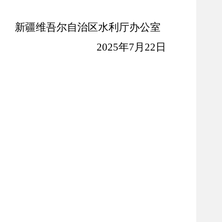
新疆维吾尔自治区水利厅办公室
202
5
年
7
月
22
日