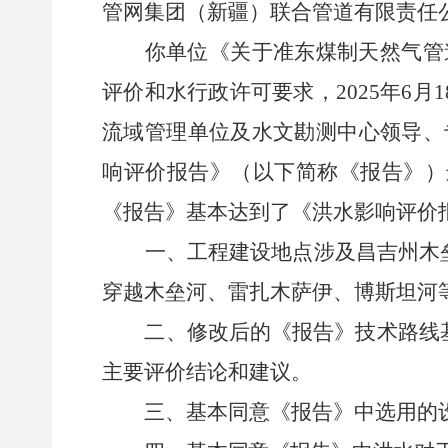
管网集团（新疆）联合管道有限责任
你
单位
《关于准东煤制天然气管
评价和水行政许可要求，
202
5
年
6
月
1
流域管理单位
及水文勘测
中心
领导、
响评价报告》（以下简称《报告》）
《报告》基本达到了《洪水影响评价
一、
工程
建设地点涉及
昌吉州木
穿越
木垒河、雷扎木萨伊、博斯坦河
二、修改后的《报告》技术路线
主要评价结论和建议。
三、基本同意《报告》中选用的