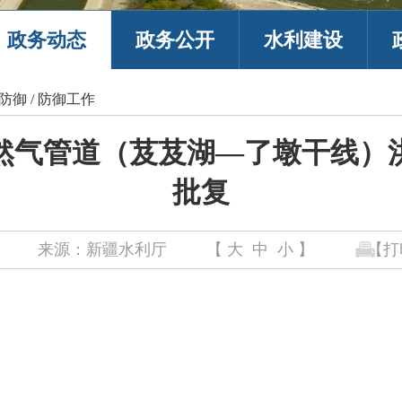
政务动态
政务公开
水利建设
防御
/
防御工作
然气管道（芨芨湖—了墩干线）
批复
来源：新疆水利厅
【
大
中
小
】
【打