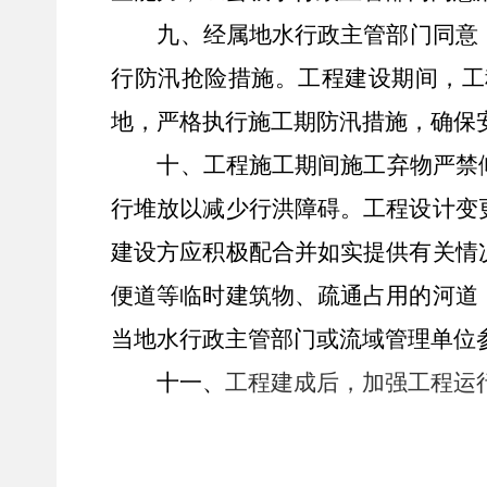
九、经属地水行政主管部门同意
行防汛抢险措施
。工程建设期间，工
地，严格执行施工期防汛措施，确保
十
、
工程
施工
期间
施工弃
物
严禁
行
堆放以减少行洪障碍。
工程设计变
建设方应积极配合并如实提供有关情
便道等临时建筑物、疏通占用的河道
当地水行政主管部门或流域管理单位
十一
、
工程建成
后
，
加强
工程运