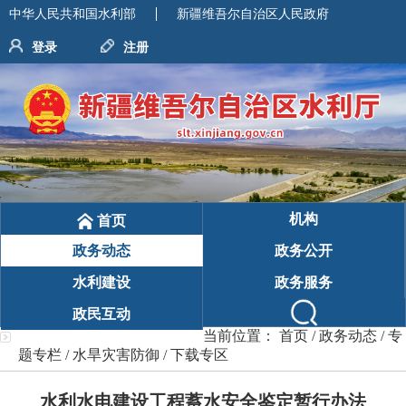
中华人民共和国水利部
新疆维吾尔自治区人民政府
登录
注册
机构
首页
政务动态
政务公开
水利建设
政务服务
政民互动
当前位置：
首页
/
政务动态
/
专
题专栏
/
水旱灾害防御
/
下载专区
水利水电建设工程蓄水安全鉴定暂行办法