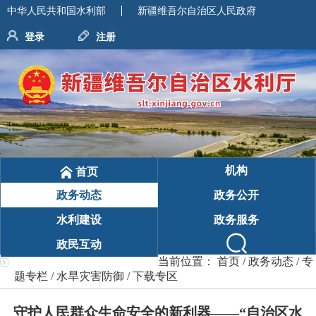
中华人民共和国水利部
新疆维吾尔自治区人民政府
登录
注册
机构
首页
政务动态
政务公开
水利建设
政务服务
政民互动
当前位置：
首页
/
政务动态
/
专
题专栏
/
水旱灾害防御
/
下载专区
守护人民群众生命安全的新利器——“自治区水