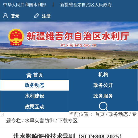
中华人民共和国水利部
新疆维吾尔自治区人民政府
登录
注册
机构
首页
政务动态
政务公开
水利建设
政务服务
政民互动
当前位置：
首页
/
政务动态
/
专
题专栏
/
水旱灾害防御
/
下载专区
洪水影响评价技术导则（SLT+808-2025）