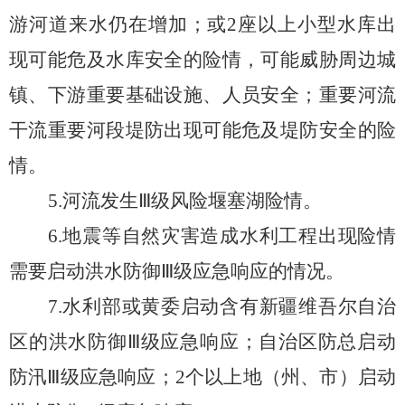
游河道来水仍在增加；或
2
座以上小型水库出
现可能危及水库安全的险情，可能威胁周边城
镇、下游重要基础设施、人员安全；
重要
河流
干流重要河段堤防出现可能危及堤防安全的险
情
。
5
.
河流发生
Ⅲ
级风险堰塞湖
险情。
6
.
地震等自然灾害造成水利工程出现险情
需要启动洪水防御
Ⅲ
级应急响应的情况
。
7
.
水利部
或
黄委
启动
含有新疆维吾尔自治
区的洪水防御
Ⅲ
级应急响应
；
自治区防总
启动
防汛
Ⅲ
级
应急响应
；
2
个
以上
地（州、市）启动