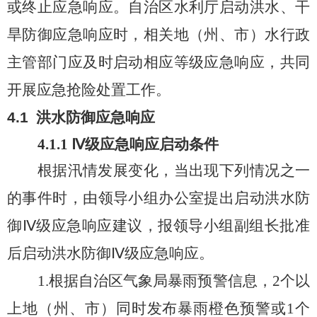
或终止应急响应。自治区水利厅启动洪水、干
旱防御应急响应时，相关地（州、市）水行政
主管部门应及时启动相应等级应急响应，共同
开展应急抢险处置工作。
4.
1
洪水防御应急响应
4.
1
.1 Ⅳ
级
应急
响应
启动条件
根据汛情发展变化，当
出现下列情况之一
的事件时
，由领导小组办公室提出启动洪水防
御
Ⅳ
级
应急响应建议，
报领导小组副组长批准
后
启动洪水防御
Ⅳ
级
应急响应。
1.
根据自治区气象局暴雨预警信息，
2
个
以
上
地（州、市）
同时
发布
暴雨橙色预警或
1
个