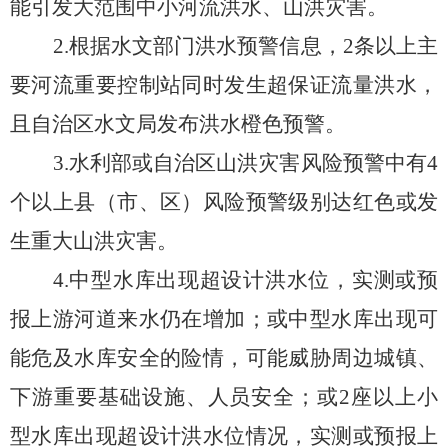
能引
发大范围中
小河流洪水
、山洪灾害
。
2.
根据水文部门洪水预警信息，
2
条
以上
主
要河流重要控制
站同时发生超保证流量
洪水，
且
自治区水文局
发布
洪水橙色预警
。
3.
水利部或
自治区山洪灾害风险预警中
有
4
个以上
县（市、
区）风险预警级别达红
色或发
生重大山洪灾害
。
4
.
中型水库出现
超设计
洪
水位，实测或预
报上游河道来水仍在增加；或中型水库出现可
能危及水库安全的险情，可能威胁周边城镇、
下游重要基础设施、人员安全；或
2
座以上小
型水库出现超设计
洪
水位情况，实测或预报上