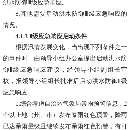
洪水防御
Ⅲ
级应急响应
。
8
.
其他需要启动洪水防御
Ⅲ
级应急响应的
情况。
4.
1.3
Ⅱ
级
应急
响应
启动条件
根据汛情发展变化，当出现
下列条件之一
的事件
时
，
由领导小组办公室提出启动
洪水防
御
Ⅱ
级
应急
响应
建议，
经
领导小组副组长审
核，报领导小组组长批准
后
启动
洪水防御
Ⅱ
级
应急
响应
。
1.
综合考虑自治区气象局暴雨预警
信息，
2
个以上地（州、市）发布暴雨红色预警，降雨
已达暴雨量级且继续发布暴雨红色预警，有可