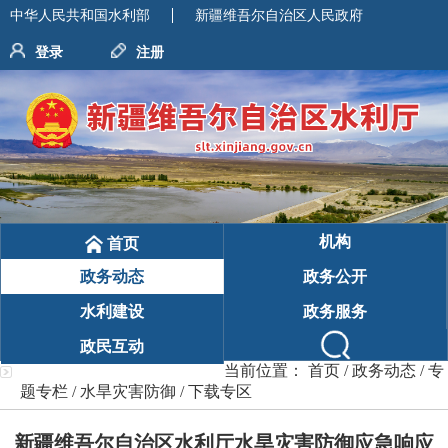
中华人民共和国水利部
新疆维吾尔自治区人民政府
登录
注册
机构
首页
政务动态
政务公开
水利建设
政务服务
政民互动
当前位置：
首页
/
政务动态
/
专
题专栏
/
水旱灾害防御
/
下载专区
新疆维吾尔自治区水利厅水旱灾害防御应急响应