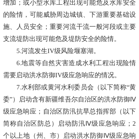
增加；
或小型水库
工程
出现可能危及水库安全
的险情，可能威胁周边城镇、下游重要基础设
施、人员安全；
重要
河流
干
流一般河段或主要
支流堤防出现可能危及堤防安全的险情
。
5.
河流发生
IV
级风险堰塞湖
。
6
.
地震等自然灾害造成水利工程出现险情
需要启动洪水防御
IV
级应急响应的情况
。
7
.
水利部
或黄河水利委员会（以下简称
“黄
委”）
启动含有新疆维吾尔自治区的洪水防御
Ⅳ
级
应急响应；自治区防
汛抗旱
总
指挥部（以下
简称自治区防总）
启动
防汛
Ⅳ
级应急响应；
2
个
以上
地（州、市）启动洪水防御
Ⅳ
级应急响