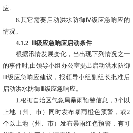
应
。
8
.
其
它
需要启动洪水防御
Ⅳ
级应急响应的
情况。
4.
1.2
Ⅲ
级
应急
响应
启动条件
根据汛情发展变化，当
出现下列情况之一
的事件时
,
由
领导小组办公室提出启动洪水防御
Ⅲ
级应急响应
建议，报领导小组副组长批准后
启动洪水防御
Ⅲ
级应急响应
。
1.
根据自治区气象局暴雨预警信息，
3
个以
上地（州、市）
同时
发布暴雨橙色预警
，
或
2
个以上地（州、市）发布暴雨红色预警，有可