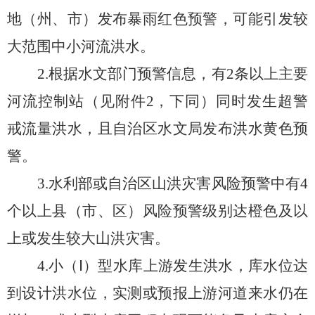
地（州、市）
发布
暴雨红色预警，
可能引发较
大范围中小河流洪水
。
2.
根据水文部门预警信息，
有
2
条以上
主
要
河流控制站
（见附件
2
，下同）同时
发生超
警
戒流量
洪水
，
且
自治区水文局
发布
洪水黄色预
警
。
3.
水利部或
自治区山洪灾害风险预警中
有
4
个以上
县
（市、区）
风险预警级别达橙色及以
上或发生较大山洪灾害
。
4.
小
（
Ⅰ
）
型水库上游发生洪水，库水位达
到设计
洪
水位，实测或预报上游河道来水仍在