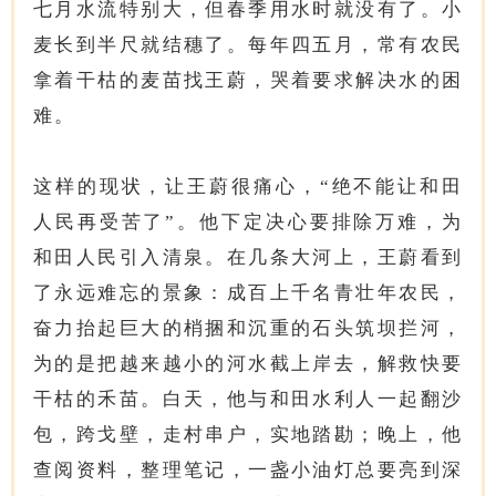
七月水流特别大，但春季用水时就没有了。小
麦长到半尺就结穗了。每年四五月，常有农民
拿着干枯的麦苗找王蔚，哭着要求解决水的困
难。
这样的现状，让王蔚很痛心，“绝不能让和田
人民再受苦了”。他下定决心要排除万难，为
和田人民引入清泉。在几条大河上，王蔚看到
了永远难忘的景象：成百上千名青壮年农民，
奋力抬起巨大的梢捆和沉重的石头筑坝拦河，
为的是把越来越小的河水截上岸去，解救快要
干枯的禾苗。白天，他与和田水利人一起翻沙
包，跨戈壁，走村串户，实地踏勘；晚上，他
查阅资料，整理笔记，一盏小油灯总要亮到深