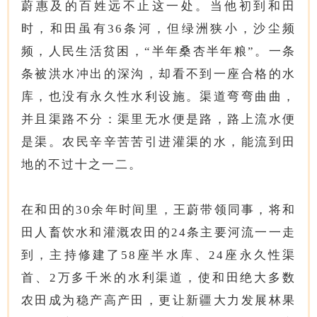
蔚惠及的百姓远不止这一处。当他初到和田
时，和田虽有36条河，但绿洲狭小，沙尘频
频，人民生活贫困，“半年桑杏半年粮”。一条
条被洪水冲出的深沟，却看不到一座合格的水
库，也没有永久性水利设施。渠道弯弯曲曲，
并且渠路不分：渠里无水便是路，路上流水便
是渠。农民辛辛苦苦引进灌渠的水，能流到田
地的不过十之一二。
在和田的30余年时间里，王蔚带领同事，将和
田人畜饮水和灌溉农田的24条主要河流一一走
到，主持修建了58座半水库、24座永久性渠
首、2万多千米的水利渠道，使和田绝大多数
农田成为稳产高产田，更让新疆大力发展林果