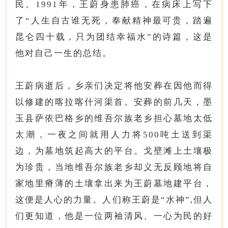
民。1991年，王蔚身患肺癌，在病床上写下
了“人生自古谁无死，奉献精神最可贵，踏遍
昆仑四十载，只为团结幸福水”的诗篇，这是
他对自己一生的总结。
王蔚病逝后，乡亲们决定将他安葬在因他而得
以修建的喀拉喀什河渠首。安葬的前几天，墨
玉县萨依巴格乡的维吾尔族老乡担心墓地太低
太潮，一夜之间就用人力将500吨土送到渠
边，为墓地筑起高大的平台。戈壁滩上土壤极
为珍贵，当地维吾尔族老乡却义无反顾地将自
家地里瘠薄的土壤拿出来为王蔚墓地建平台，
这便是人心的力量。人们称王蔚是“水神”,但人
们更知道，他是一位两袖清风、一心为民的好