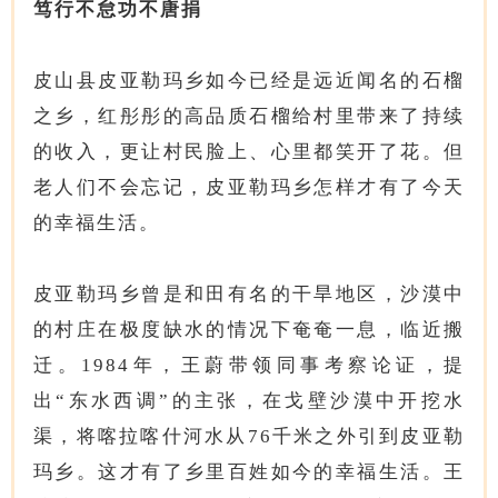
笃行不怠功不唐捐
皮山县皮亚勒玛乡如今已经是远近闻名的石榴
之乡，红彤彤的高品质石榴给村里带来了持续
的收入，更让村民脸上、心里都笑开了花。但
老人们不会忘记，皮亚勒玛乡怎样才有了今天
的幸福生活。
皮亚勒玛乡曾是和田有名的干旱地区，沙漠中
的村庄在极度缺水的情况下奄奄一息，临近搬
迁。1984年，王蔚带领同事考察论证，提
出“东水西调”的主张，在戈壁沙漠中开挖水
渠，将喀拉喀什河水从76千米之外引到皮亚勒
玛乡。这才有了乡里百姓如今的幸福生活。王