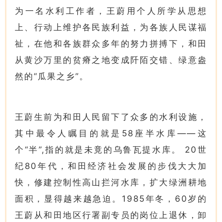
为一名水利工作者，王蔚用个人所学从思想
上、行动上维护各民族利益，为各族人民谋福
祉，在他和各族群众多年的努力拼搏下，和田
从黄沙万里的贫瘠之地变成阡陌交错、绿意盎
然的“瓜果之乡”。
王蔚生前为和田人民留下了众多的水利设施，
其中最令人瞩目的就是58座半水库——这
个“半”,指的就是未竟的乌鲁瓦提水库。 20世
纪80年代，和田经济社会发展的步伐大大加
快，修建控制性高山拦河水库，扩大绿洲耕地
面积，显得越来越急迫。1985年冬，60岁的
王蔚从和田地区行署副专员的岗位上退休，卸