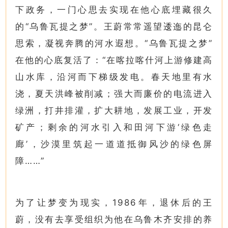
下政务，一门心思去实现在他心底埋藏很久
的“乌鲁瓦提之梦”。王蔚常常遥望逶迤的昆仑
思索，凝视奔腾的河水遐想。“乌鲁瓦提之梦”
在他的心底复活了：“在喀拉喀什河上游修建高
山水库，沿河而下梯级发电。春天地里有水
浇，夏天洪峰被削减；强大而廉价的电流进入
绿洲，打井排灌，扩大耕地，发展工业，开发
矿产；剩余的河水引入和田河下游‘绿色走
廊’，沙漠里筑起一道道抵御风沙的绿色屏
障……”
为了让梦变为现实，1986年，退休后的王
蔚，没有去享受组织为他在乌鲁木齐安排的养