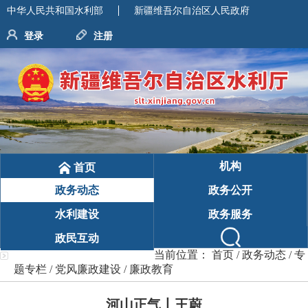
中华人民共和国水利部
新疆维吾尔自治区人民政府
登录
注册
机构
首页
政务动态
政务公开
水利建设
政务服务
政民互动
当前位置：
首页
/
政务动态
/
专
题专栏
/
党风廉政建设
/
廉政教育
河山正气丨王蔚