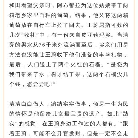
和田看望父亲时，阿布都拉为这位姑娘带了两
箱老乡家里自种的葡萄。结果，他又将这两箱
葡萄放在自行车上拉了回去。王蔚屈指可数的
几次“收礼”中，有一份来自皮亚勒玛乡。当清
亮的渠水从76千米外流淌而至后，乡亲们用尽
方法也没能让王蔚收下他们准备的丰盛礼物，
最后，人们送上了两个火红的石榴。“是您为
我们带来了水，树才结了果，这两个石榴没几
个钱，您尝尝吧!”
清清白白做人，踏踏实实做事，倾尽一生为民
的情怀是他留给儿女最宝贵的遗产。如此“踏
实”的感觉，在王蔚身边工作过的人都有。“跟
着王蔚，可能不会升官发财，但是一定不会走