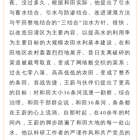
夜。没过多久，根据和田实际，他提出了引水
与蓄水结合、引水与防渗结合、改进灌溉方法
与平田整地结合的“三结合”治水方针。很快，
以改造旧灌区为主要内容、以提高水的利用率
为主要目标的大规模农田水利基本建设，在和
田地区农村轰轰烈烈地展开。昔日支离破碎的
渠道被裁弯取直，变成了网络般交织的渠系；
过去七零八落、高高低低的农田，变成了整齐
的条田。首战告捷，王蔚与伙伴们提出了更高
的目标：对和田大小36条河流逐一勘察，综合
治理。和田干部群众说，和田36条河，条条都
在王蔚的心上流淌。自那时起，在40余年的时
间内，王蔚的脚步踏遍了和田大地的每一处山
水。他以科研工作者的严谨作风和共产党员的