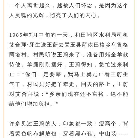
一个人离世越久，越被人们怀念，是因为这个
人灵魂的光辉，照亮了人们的内心。
1985年7月中旬的一天，和田地区水利局司机
艾合拜·牙生送王蔚去墨玉县萨依巴格乡乌鲁格
阿塔村。村民听说王蔚来了，准备用烤全羊款
待他。羊腿刚刚捆好，王蔚得知，急忙过来制
止：“你们一定要宰，我马上就走!”看王蔚生
气了，村民只好把羊牵走。回去的路上，王蔚
对艾合拜说：“乡亲们现在还不富裕，绝不能
给他们增加负担。”
许多见过王蔚的人，印象都一致：瘦高个，背
着黄色帆布解放包，穿着黑布鞋、中山装……