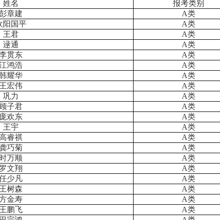
姓名
报考类别
彭章建
A
类
欧阳国平
A
类
王君
A
类
逯通
A
类
李贯东
A
类
江鸿浩
A
类
韩耀华
A
类
王宏伟
A
类
巩力
A
类
顾子君
A
类
庞欢东
A
类
王宇
A
类
高睿祺
A
类
龚巧菊
A
类
时万顺
A
类
罗文翔
A
类
任少凡
A
类
王树森
A
类
方金寿
A
类
王鹏飞
A
类
巴宗鸿
A
类