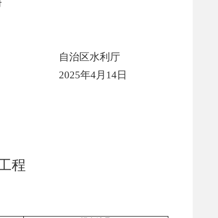
册
自治区水利厅
202
5
年
4
月
14
日
工程