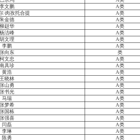
李文鹏
A
类
尔
·肉孜托合提
A
类
朱金德
A
类
柳赵华
A
类
杨洁峰
A
类
胡文理
A
类
李鹏
A
类
张向东
类
柯文忠
A
类
南具珍
A
类
黄浩
A
类
王晓林
A
类
张山勇
A
类
张书光
A
类
马瑞
A
类
张梦希
A
类
张国栋
A
类
张强喜
A
类
闫磊
A
类
李琳
A
类
陈勇
A
类