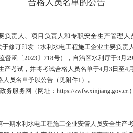
合格人员名单
的公告
要负责人、项目负责人和专职安全生产管理人
关于修订印发
〈
水利水电工程施工企业主要负责
监督函
〔
202
3
〕
718
号
）
，自治区水利厅于
3
月
2
生产考试，
并将考试合格人员名单于
4
月
3
日至
4
格人员名单予以公
告
（见附件
1
）。
政务服务网
（网址：
https://zwfw.xinjiang.gov.cn
第一期
水利水电工程施工
企业
安管人员
安全生产