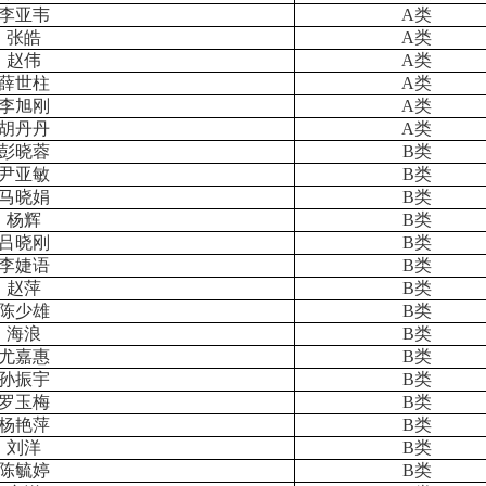
李亚韦
A
类
张皓
A
类
赵伟
A
类
薛世柱
A
类
李旭刚
A
类
胡丹丹
A
类
彭晓蓉
B
类
尹亚敏
B
类
马晓娟
B
类
杨辉
B
类
吕晓刚
B
类
李婕语
B
类
赵萍
B
类
陈少雄
B
类
海浪
B
类
尤嘉惠
B
类
孙振宇
B
类
罗玉梅
B
类
杨艳萍
B
类
刘洋
B
类
陈毓婷
B
类