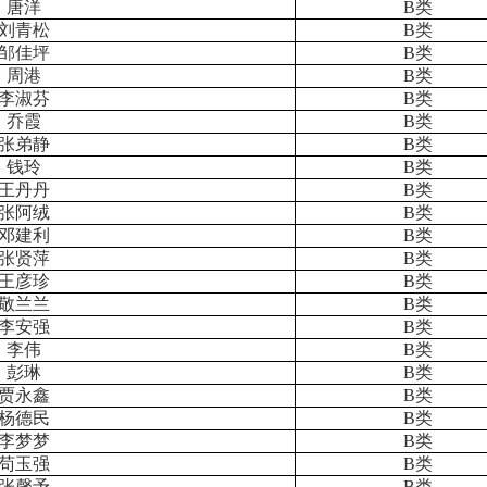
唐洋
B
类
刘青松
B
类
邹佳坪
B
类
周港
B
类
李淑芬
B
类
乔霞
B
类
张弟静
B
类
钱玲
B
类
王丹丹
B
类
张阿绒
B
类
邓建利
B
类
张贤萍
B
类
王彦珍
B
类
敬兰兰
B
类
李安强
B
类
李伟
B
类
彭琳
B
类
贾永鑫
B
类
杨德民
B
类
李梦梦
B
类
苟玉强
B
类
张馨予
B
类