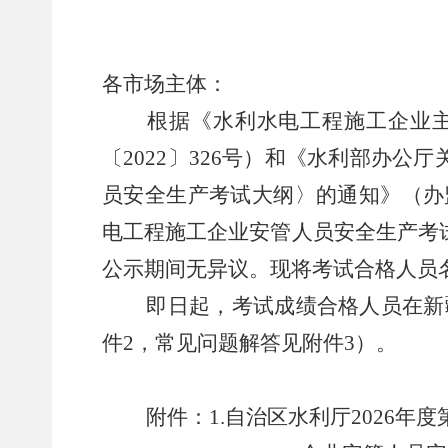
各市场主体：
根据
《水利水电工程施工企业
〔
2022
〕
326
号）
和《水利部办公厅
员安全生产考试大纲
〉
的通知》
（
办
电工程施工企业
安管人员
安全生产考
公示期间无异议。
现将考试合格人员
即日起，
考试成绩合格人员在新
件
2
，常见问题解答见附件
3
）。
附件：
1.
自治区水利厅
202
6
年度