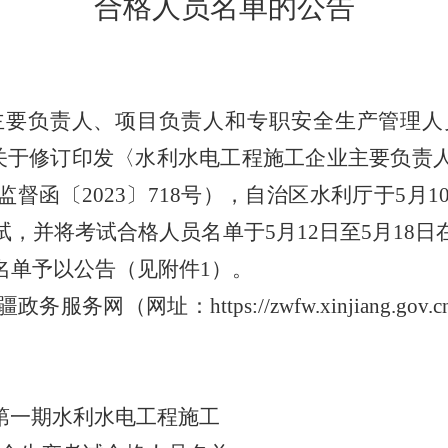
合格人员名单
的公告
主要负责人、项目负责人和专职安全生产管理人
关于修订印发
〈
水利水电工程施工企业主要负责
监督函
〔
202
3
〕
718
号
）
，自治区水利厅
于
5
月
1
试，
并将考试合格人员名单于
5
月
12
日至
5
月
18
日
名单予以公
告
（见附件
1
）。
疆政务服务网
（网址：
https://zwfw.xinjiang.gov.c
第
一
期
水利水电工程施工