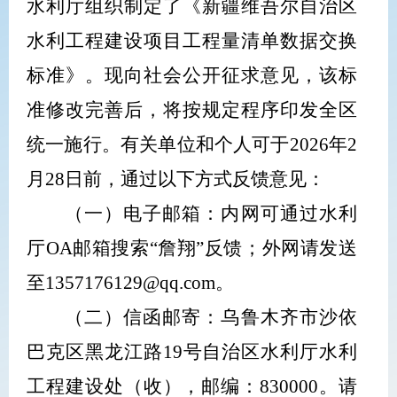
水利厅组织
制定了
《新疆维吾尔自治区
水利工程建设项目工程量清单数据交换
标准》。现向社会公开征求意见，
该标
准修改完善后，将按规定程序印发全
区
统一施行。
有关单位和个人可
于
2026
年
2
月
28
日
前，
通过以下方式反馈意见：
（一）电子邮箱：内网可通过水利
厅
OA
邮箱搜索
“
詹翔
”
反馈；外网请发送
至
1357176129@qq.com
。
（二）信函邮寄：乌鲁木齐市沙依
巴克区黑龙江路
19
号自治区水利厅水利
工程建设处（收），邮编：
830000
。请