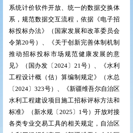
系统
计价软件开放、统一的数据交换体
系，规范数据交互流程，依据《电子招
标投标办法》（国家发展和改革委员会
令第
20
号）、
《关于创新完善体制机制
推动招标投标市场规范健康发展的意
见》（国办发
〔
2024
〕
21
号
）、
《水利
工程设计概（估）算编制规定》（水总
〔
2024
〕
323
号）、《新疆维吾尔自治区
水利工程建设项目施工招标评标方法和
标准》
（新水规
〔
202
5
〕
1
号
）开放对接
各类专业交易工具的
相关规定，自治区