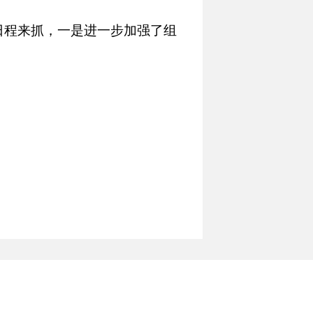
程来抓，一是进一步加强了组
及办事机构，确立了主要领导
开工作机制。着重从改进工作
息公开。从主要领导做起，从
长效机制。二是坚持定期检查
重要内容，列入年终目标考核
信息公开执行情况，根据公开
行急事快办、特事特办的工作
。三是建章立制，努力使信息
程中的审查、澄清、主动公开
规章制度，使水利厅信息公开