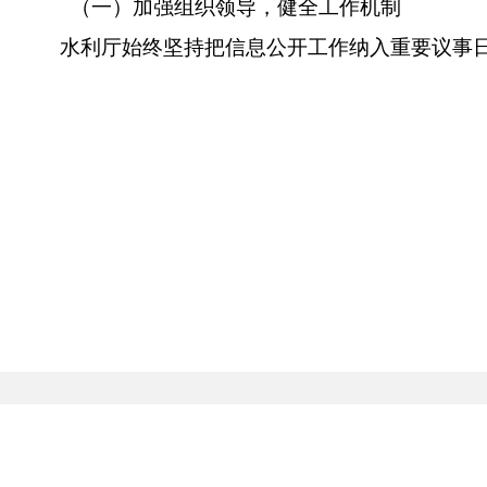
（一）加强组织领导，健全工作机制
水利厅始终坚持把信息公开工作纳入重要议事日
织领导。及时调整和补充完善厅信息公开工作领导小组
负总责、分管领导各负其责、各部门分工协作的信息公
作风、提高工作效能、优化服务环境入手，积极推进信
细节管起，从落实制度抓起，不断建立健全信息公开的
制度。把信息公开工作作为加强和改进机关效能建设的
目标任务同安排、同部署、同检查、同考核。定期检查
信息的轻重缓急，在坚持原则要求不放松的前提下，执
制度，确保为广大服务对象提供更为快捷和优质的服务
公开工作做到规范有序、有章可循。对政务信息公开过
和依申请公开等做了相应规定。进一步建立健全了各项