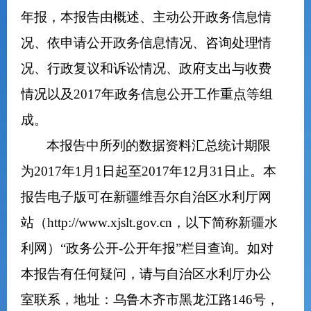
年报，本报告由概述、主动公开政务信息情
况、依申请公开
政务
信息情况、咨询处理情
况、行政复议和诉讼情况、政府支出与收费
情况以及
2017
年政务信息公开工作重点等组
成。
本报告中所列的数据资料汇总统计期限
为
2017
年
1
月
1
日起至
2017
年
12
月
31
日止。本
报告电子版可在新疆维吾尔自治区水利厅网
站（
http://www.xjslt.gov.cn
，以下简称新疆水
利网）“政务公开
-
公开年报”栏目查询。如对
本报告有任何疑问，请与自治区水利厅办公
室联系，地址：乌鲁木齐市黑龙江路
146
号，