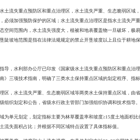
土流失重点预防区和重点治理区，水土流失严重、生态脆弱区域，
，必须加强预防保护的区域；水土流失重点治理区是指水土流失严
态空间范围内，水土流失强度大，植被和地表覆盖物一旦破坏，极
垦陡坡地范围是指在法律法规规定的禁止开垦坡度以上且位于耕地
导，水利部办公厅已印发《国家级水土流失重点预防区和重点治理
南》三项技术指南，明确了三类水土保持重点区域的划定程序、指
区，水土流失严重、生态脆弱区域等两类水土保持重点区域，由省
级组织划定和公告，省级水行政主管部门加强组织协调和技术指导
为单元划定，划定指标主要为林草覆盖率和坡度≥15度土地面积比
土流失面积占比；并根据不同区域特点设置了具体指标值。