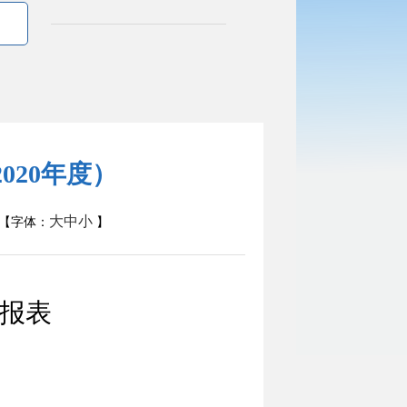
020年度）
大
中
小
【字体：
】
报表