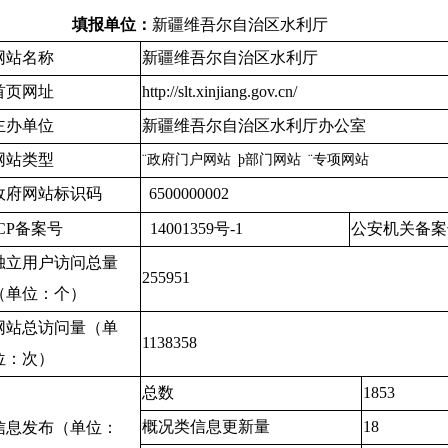
填报单位：
新疆维吾尔自
网站名称
新疆维吾尔自治区水利厅
首页网址
http://slt.xinjiang.gov.cn/
主办单位
新疆维吾尔自治区水利厅
办公室
网站类型
¨
政府门户网站
þ
部门网站
¨
专项网站
政府网站标识码
6500000002
ICP备案号
14001359号-1
公安机关备案
独立用户访问总量
255951
（单位：个）
网站总访问量（单
1138358
位：次）
总数
1853
概况类信息更新量
18
信息发布（单位：