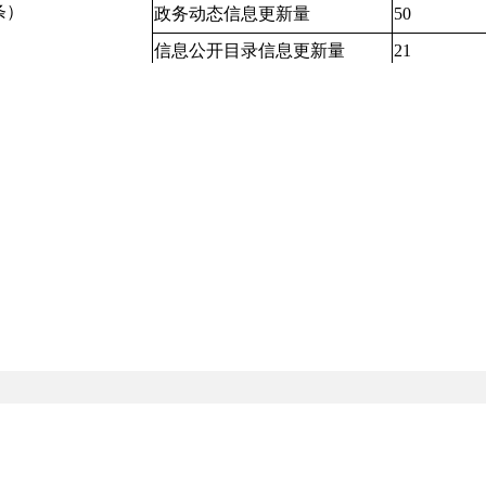
条）
政务动态信息更新量
50
信息公开目录信息更新量
21
维护数量
专栏专题（单位：
6
个）
新开设数量
1
总数
（单位：条
解读材料数
（单位：条
解读信息发布
解读产品数
解读回应
（单位：个
媒体评论文
（单位：篇
回应公众关注热点或
1
重大舆情数量（单位：次）