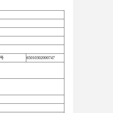
治区水利厅
号
65010302000747