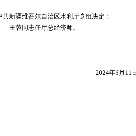
中共新疆维吾尔自治区水利厅党组决定：
王蓉
同志任
厅
总经济师
。
202
4
年
6
月
11