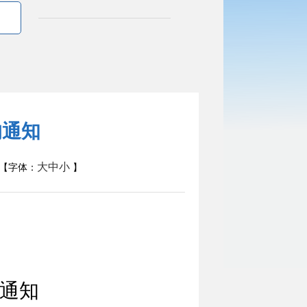
的通知
大
中
小
【字体：
】
通知