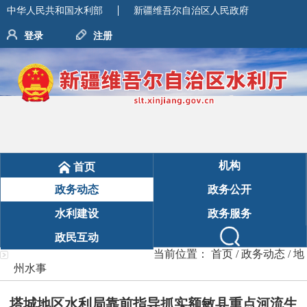
中华人民共和国水利部
新疆维吾尔自治区人民政府
登录
注册
机构
首页
政务动态
政务公开
水利建设
政务服务
政民互动
当前位置：
首页
/
政务动态
/
地
州水事
塔城地区水利局靠前指导抓实额敏县重点河流生