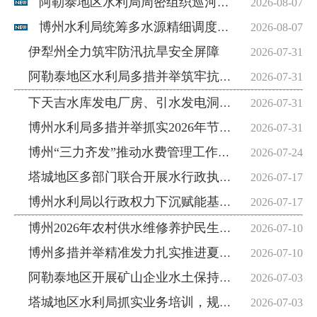
阿勒泰地区水利局周密组织巡河履职
2026-08-07
博州水利局统筹多水源精细调度筑牢高温夏灌供水保障防线
2026-08-07
伊犁州全力筑牢防汛抗旱安全屏障
2026-07-31
阿勒泰地区水利局多措并举筑牢抗旱保灌民生防线
2026-07-31
下天吉水库发电厂房、引水发电洞圆满完成单位工程验收
2026-07-31
博州水利局多措并举抓实2026年节约用水工作
2026-07-31
博州“三力齐发”推动水费管理工作提质增效
2026-07-24
塔城地区多部门联合开展水行政执法案卷评查筑牢依法治水法治根基
2026-07-17
博州水利局以行政权力下沉赋能基层一线持续推动基层治理体系提质增效
2026-07-17
博州2026年农村供水维修养护民生实事项目全面开工建设
2026-07-10
博州多措并举精准发力扎实推进夏灌保障工作
2026-07-10
阿勒泰地区开展矿山企业水土保持、水资源管理及节约用水专项执法检查
2026-07-03
塔城地区水利局抓实业务培训，规范农村供水
2026-07-03