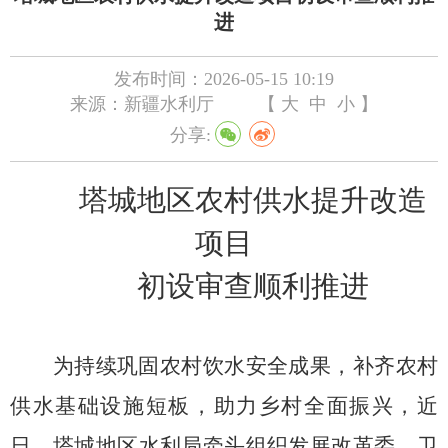
进
发布时间：2026-05-15 10:19
来源：新疆水利厅
【
大
中
小
】
分享:
塔城地区农村供水提升改造
项目
初设审查
顺利推进
为持续巩固农村饮水安全成果，补齐农村
供水基础设施短板，助力乡村全面振兴，近
日，
塔城
地区水利局
牵头
组织发
展改革委、
卫