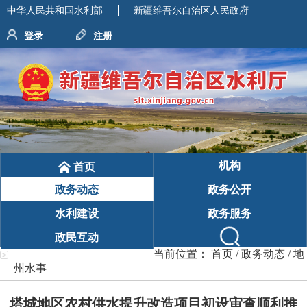
中华人民共和国水利部
新疆维吾尔自治区人民政府
登录
注册
机构
首页
政务动态
政务公开
水利建设
政务服务
政民互动
当前位置：
首页
/
政务动态
/
地
州水事
塔城地区农村供水提升改造项目初设审查顺利推