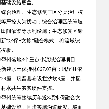
利基础设施底盘。
、综合治理、生态修复三区分类治理模
识等严控人为扰动；综合治理区统筹坡
、田间灌渠等水利设施；生态修复区聚
创新
“水保+文旅”融合模式，将流域综
范模板。
伊犁州落地
3个重点小流域治理项目，
建水土保持林667.07亩；巩留县依
29座；巩留县布设拦沙坎6座，并配
、村水共生夯实硬件支撑。
伊犁州统筹接续历年近
8项水保融合文
等基础设施，同步实施沟道疏浚、坡面