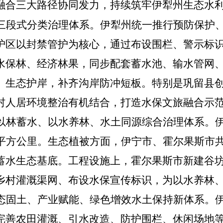
融合三大路径协同发力，持续筑牢伊犁州生态水
三段式分类治理体系。
伊犁州统一推行预防保护
护区以封禁管护为核心，通过布设围栏、警示标
水保林、经济林果，同步配套蓄水池、输水管网
、生态护岸，补齐沟岸防冲短板。特别是巩留县
村人居环境整治有机结合，打造水保文旅融合示
以林蓄水、以水养林、水土同源综合治理体系。
平方公里。生态植被方面，伊宁市、霍尔果斯市共新
蓄水生态基底。工程设施上，霍尔果斯市新建谷坊
乡村灌溉渠网、布设水保宣传标识，为以水养林
态固土、产业赋能、绿色增效水土保持新体系。
完善农田灌溉、引水改造、防护围栏、休闲场地