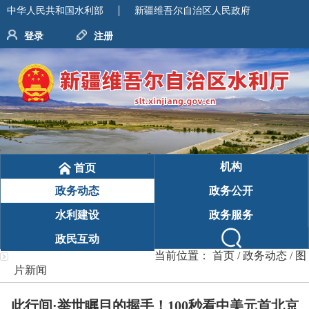
中华人民共和国水利部
新疆维吾尔自治区人民政府
登录
注册
机构
首页
政务动态
政务公开
水利建设
政务服务
政民互动
当前位置：
首页
/
政务动态
/
图
片新闻
此行间·举世瞩目的握手！100秒看中美元首北京