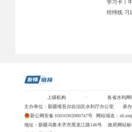
学习卡丨
经纬线·
上级机构
各省水利网
主办单位：新疆维吾尔自治区水利厅办公室
承
水利部
河北省水利
新公网安备 65010302000747号
网站域名：slt.xinji
长江水利委员会
山东省水利
地址：新疆乌鲁木齐市黑龙江路146号 政府网站标识码
黄河水利委员会
山西省水利