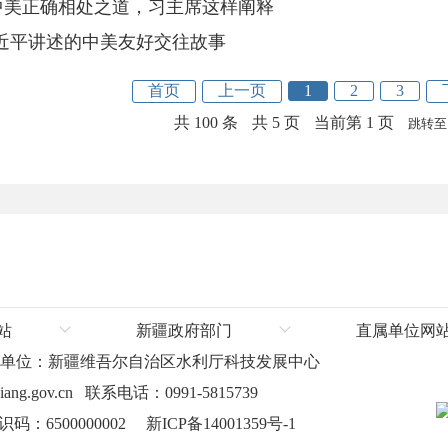
中美正确相处之道，习主席这样阐释
习近平讲述的中美友好交往故事
首页
上一页
1
2
3
共 100 条
共 5 页
当前第 1 页
跳转至
站
新疆政府部门
直属单位网
办单位：新疆维吾尔自治区水利厅科技发展中心
厅
新疆维吾尔自治区人民政府
塔里木河流域管
ang.gov.cn 联系电话：0991-5815739
厅
自治区发展和改革委员会
：6500000002
新ICP备14001359号-1
厅
自治区教育厅