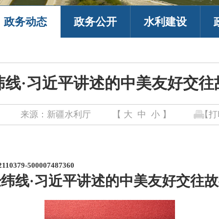
政务动态
政务公开
水利建设
纬线·习近平讲述的中美友好交往
来源：新疆水利厅
【
大
中
小
】
【打
52110379-500007487360
经纬线
·习近平讲述的中美友好交往故