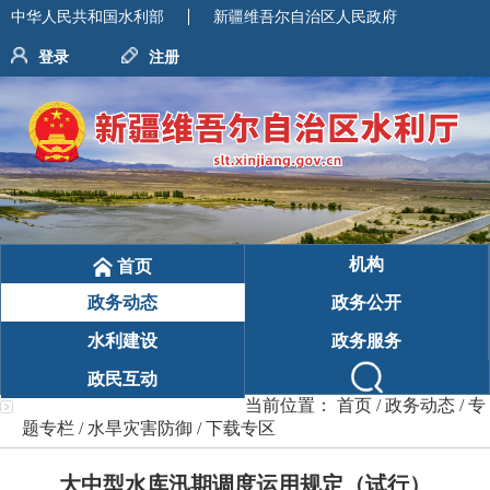
中华人民共和国水利部
新疆维吾尔自治区人民政府
登录
注册
机构
首页
政务动态
政务公开
水利建设
政务服务
政民互动
当前位置：
首页
/
政务动态
/
专
题专栏
/
水旱灾害防御
/
下载专区
大中型水库汛期调度运用规定（试行）