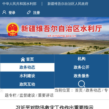
中华人民共和国水利部
新疆维吾尔自治区人民政府
登录
注册
机构
首页
政务动态
政务公开
水利建设
政务服务
政民互动
当前位置：
首页
/
政务动态
/
专
题专栏
/
监督建设
/
重要讲话
习近平对防汛救灾工作作出重要指示